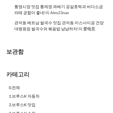
통영시장 맛집 통제영 꽈배기 공갈호떡과 바다소금
라떼 궁합이 좋네!
의
Alex23nax
관저동 베트남 쌀국수 맛집 관저동 미스사이공 건양
대병원점 쌀국수와 볶음밥 냠냠하자!
의
爱电竞
보관함
카테고리
0.전체
1.브루스K 자동차
2.브루스K 맛집