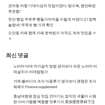
관저동 라향 기대이상의 맛집이였다. 탕수육, 쟁반짜장
추천함!
천안 빵집 뚜쥬루 빵돌가마마을 이렇게 커졌다고? 깜짝
놀랐네! 뚜쥬르 빵 가격 확인
도안동 카페 향옥 카페 호박빙수 아직도 계속 맛있음 ㅎ
ㅎ
최신 댓글
노비타 비데 자가설치 방법 생각보다 쉬운 노비타 비
데설치
의
비데탐험가
거제 벨버디아 조식 이용후기 생각보다 괜찮은 조식
뷔페
의
​Finessa supplement
충남대병원 점심 맛집 건더기는 없지만 국물이 시원
한 이비가짬뽕 백짬뽕 맛후기
의
美加墨世界杯下注