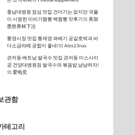
충남대병원 점심 맛집 건더기는 없지만 국물
이 시원한 이비가짬뽕 백짬뽕 맛후기
의
美加
墨世界杯下注
통영시장 맛집 통제영 꽈배기 공갈호떡과 바
다소금라떼 궁합이 좋네!
의
Alex23nax
관저동 베트남 쌀국수 맛집 관저동 미스사이
공 건양대병원점 쌀국수와 볶음밥 냠냠하자!
의
爱电竞
보관함
카테고리