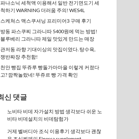
파나소닉 세척액 이용해서 일반 전기면도기 세
척하기 WARNING 더러움 주의! WES4L
스케쳐스 맥스쿠셔닝 프리미어3 구매 후기
방동 파스쿠찌 그라니따 5400원에 먹는 방법!
블루베리 그라니따 제일 맛있게 만드는 매장
관저동 라향 기대이상의 맛집이였다. 탕수육,
쟁반짜장 추천함!
천안 빵집 뚜쥬루 빵돌가마마을 이렇게 커졌다
고? 깜짝놀랐네! 뚜쥬르 빵 가격 확인
최신 댓글
노비타 비데 자가설치 방법 생각보다 쉬운 노
비타 비데설치
의
비데탐험가
거제 벨버디아 조식 이용후기 생각보다 괜찮
은 조식뷔페
의
​Finessa supplement