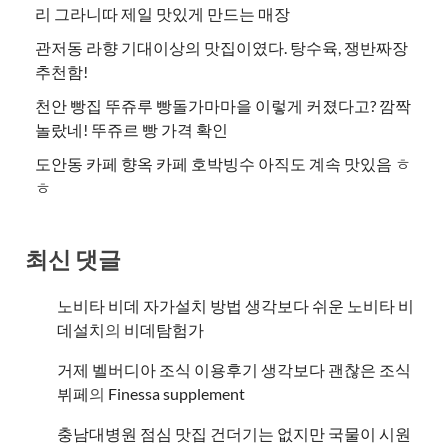
리 그라니따 제일 맛있게 만드는 매장
관저동 라향 기대이상의 맛집이였다. 탕수육, 쟁반짜장
추천함!
천안 빵집 뚜쥬루 빵돌가마마을 이렇게 커졌다고? 깜짝
놀랐네! 뚜쥬르 빵 가격 확인
도안동 카페 향옥 카페 호박빙수 아직도 계속 맛있음 ㅎ
ㅎ
최신 댓글
노비타 비데 자가설치 방법 생각보다 쉬운 노비타 비
데설치
의
비데탐험가
거제 벨버디아 조식 이용후기 생각보다 괜찮은 조식
뷔페
의
​Finessa supplement
충남대병원 점심 맛집 건더기는 없지만 국물이 시원