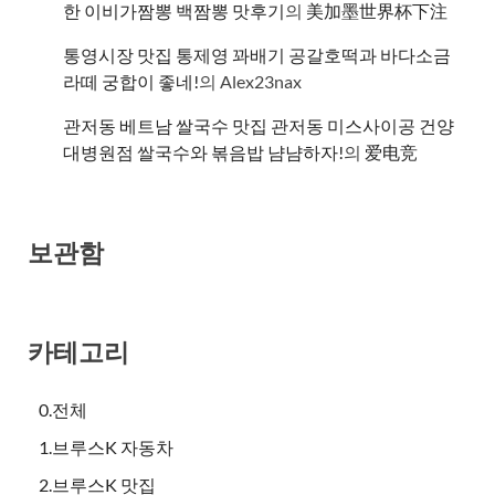
한 이비가짬뽕 백짬뽕 맛후기
의
美加墨世界杯下注
통영시장 맛집 통제영 꽈배기 공갈호떡과 바다소금
라떼 궁합이 좋네!
의
Alex23nax
관저동 베트남 쌀국수 맛집 관저동 미스사이공 건양
대병원점 쌀국수와 볶음밥 냠냠하자!
의
爱电竞
보관함
카테고리
0.전체
1.브루스K 자동차
2.브루스K 맛집