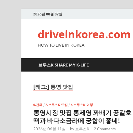
2026년 08월 07일
driveinkorea.com
HOW TO LIVE IN KOREA
브루스K SHARE MY K-LIFE
[태그:]
통영 맛집
0.전체
/
2.브루스K 맛집
/
4.브루스K 여행
통영시장 맛집 통제영 꽈배기 공갈호
떡과 바다소금라떼 궁합이 좋네!
2026년 06월 11일
-
by
브루스K
-
2 Comments.