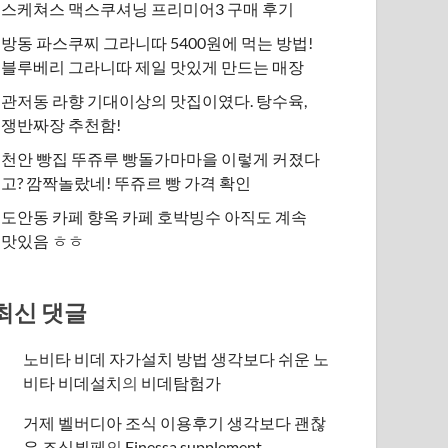
스케쳐스 맥스쿠셔닝 프리미어3 구매 후기
방동 파스쿠찌 그라니따 5400원에 먹는 방법!
블루베리 그라니따 제일 맛있게 만드는 매장
관저동 라향 기대이상의 맛집이였다. 탕수육,
쟁반짜장 추천함!
천안 빵집 뚜쥬루 빵돌가마마을 이렇게 커졌다
고? 깜짝놀랐네! 뚜쥬르 빵 가격 확인
도안동 카페 향옥 카페 호박빙수 아직도 계속
맛있음 ㅎㅎ
최신 댓글
노비타 비데 자가설치 방법 생각보다 쉬운 노
비타 비데설치
의
비데탐험가
거제 벨버디아 조식 이용후기 생각보다 괜찮
은 조식뷔페
의
​Finessa supplement