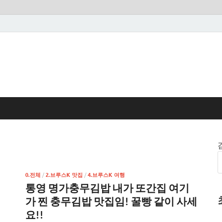
0.전체
/
2.브루스K 맛집
/
4.브루스K 여행
통영 명가충무김밥 내가 또간집 여기
가 찐 충무김밥 맛집임! 꿀빵 같이 사세
요!!