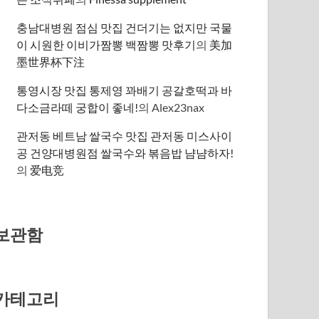
충남대병원 점심 맛집 건더기는 없지만 국물
이 시원한 이비가짬뽕 백짬뽕 맛후기
의
美加
墨世界杯下注
통영시장 맛집 통제영 꽈배기 공갈호떡과 바
다소금라떼 궁합이 좋네!
의
Alex23nax
관저동 베트남 쌀국수 맛집 관저동 미스사이
공 건양대병원점 쌀국수와 볶음밥 냠냠하자!
의
爱电竞
보관함
카테고리