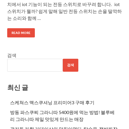
치에서 iot 기능이 되는 전등 스위치로 바꾸려 합니다. iot
스위치가 뭘까? 쉽게 말해 일반 전등 스위치는 손을 딸깍하
는 소리와 함께 …
READ MORE
검색
검색
최신 글
스케쳐스 맥스쿠셔닝 프리미어3 구매 후기
방동 파스쿠찌 그라니따 5400원에 먹는 방법! 블루베
리 그라니따 제일 맛있게 만드는 매장
관저동 라향 기대이상의 맛집이였다. 탕수육, 쟁반짜장