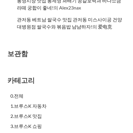
통영시장 맛집 통제영 꽈배기 공갈호떡과 바다소금
라떼 궁합이 좋네!
의
Alex23nax
관저동 베트남 쌀국수 맛집 관저동 미스사이공 건양
대병원점 쌀국수와 볶음밥 냠냠하자!
의
爱电竞
보관함
카테고리
0.전체
1.브루스K 자동차
2.브루스K 맛집
3.브루스K 쇼핑