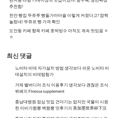
추천함!
천안 빵집 뚜쥬루 빵돌가마마을 이렇게 커졌다고? 깜짝
놀랐네! 뚜쥬르 빵 가격 확인
도안동 카페 향옥 카페 호박빙수 아직도 계속 맛있음 ㅎ
ㅎ
최신 댓글
노비타 비데 자가설치 방법 생각보다 쉬운 노비타 비
데설치
의
비데탐험가
거제 벨버디아 조식 이용후기 생각보다 괜찮은 조식
뷔페
의
​Finessa supplement
충남대병원 점심 맛집 건더기는 없지만 국물이 시원
한 이비가짬뽕 백짬뽕 맛후기
의
美加墨世界杯下注