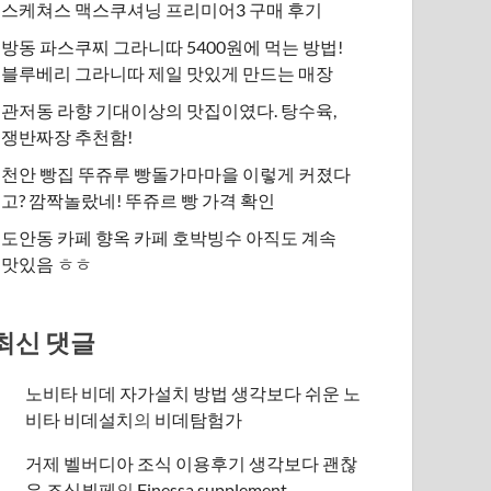
스케쳐스 맥스쿠셔닝 프리미어3 구매 후기
방동 파스쿠찌 그라니따 5400원에 먹는 방법!
블루베리 그라니따 제일 맛있게 만드는 매장
관저동 라향 기대이상의 맛집이였다. 탕수육,
쟁반짜장 추천함!
천안 빵집 뚜쥬루 빵돌가마마을 이렇게 커졌다
고? 깜짝놀랐네! 뚜쥬르 빵 가격 확인
도안동 카페 향옥 카페 호박빙수 아직도 계속
맛있음 ㅎㅎ
최신 댓글
노비타 비데 자가설치 방법 생각보다 쉬운 노
비타 비데설치
의
비데탐험가
거제 벨버디아 조식 이용후기 생각보다 괜찮
은 조식뷔페
의
​Finessa supplement