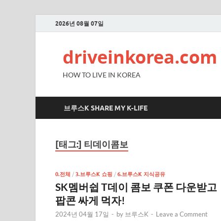
2026년 08월 07일
driveinkorea.com
HOW TO LIVE IN KOREA
브루스K SHARE MY K-LIFE
[태그:]
티데이콤보
0.전체
/
3.브루스K 쇼핑
/
6.브루스K 지식공유
SK멤버쉽 T데이 콤보 쿠폰 다운받고
팝콘 싸게 먹자!
2024년 04월 17일
-
by
브루스K
-
Leave a Comment