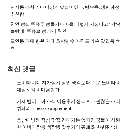
관저동 라향 기대이상의 맛집이였다. 탕수육, 쟁반짜장
추천함!
천안 빵집 뚜쥬루 빵돌가마마을 이렇게 커졌다고? 깜짝
놀랐네! 뚜쥬르 빵 가격 확인
도안동 카페 향옥 카페 호박빙수 아직도 계속 맛있음 ㅎ
ㅎ
최신 댓글
노비타 비데 자가설치 방법 생각보다 쉬운 노비타 비
데설치
의
비데탐험가
거제 벨버디아 조식 이용후기 생각보다 괜찮은 조식
뷔페
의
​Finessa supplement
충남대병원 점심 맛집 건더기는 없지만 국물이 시원
한 이비가짬뽕 백짬뽕 맛후기
의
美加墨世界杯下注