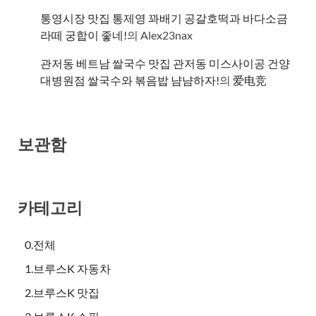
통영시장 맛집 통제영 꽈배기 공갈호떡과 바다소금
라떼 궁합이 좋네!
의
Alex23nax
관저동 베트남 쌀국수 맛집 관저동 미스사이공 건양
대병원점 쌀국수와 볶음밥 냠냠하자!
의
爱电竞
보관함
카테고리
0.전체
1.브루스K 자동차
2.브루스K 맛집