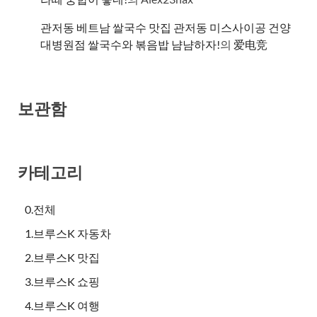
관저동 베트남 쌀국수 맛집 관저동 미스사이공 건양
대병원점 쌀국수와 볶음밥 냠냠하자!
의
爱电竞
보관함
카테고리
0.전체
1.브루스K 자동차
2.브루스K 맛집
3.브루스K 쇼핑
4.브루스K 여행