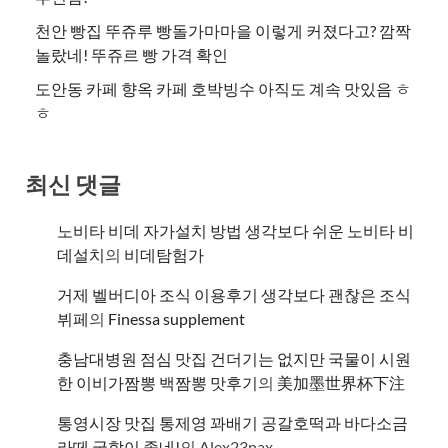
천안 빵집 뚜쥬루 빵돌가마마을 이렇게 커졌다고? 깜짝
놀랐네! 뚜쥬르 빵 가격 확인
도안동 카페 향옥 카페 호박빙수 아직도 계속 맛있음 ㅎ
ㅎ
최신 댓글
노비타 비데 자가설치 방법 생각보다 쉬운 노비타 비
데설치
의
비데탐험가
거제 벨버디아 조식 이용후기 생각보다 괜찮은 조식
뷔페
의
​Finessa supplement
충남대병원 점심 맛집 건더기는 없지만 국물이 시원
한 이비가짬뽕 백짬뽕 맛후기
의
美加墨世界杯下注
통영시장 맛집 통제영 꽈배기 공갈호떡과 바다소금
라떼 궁합이 좋네!
의
Alex23nax