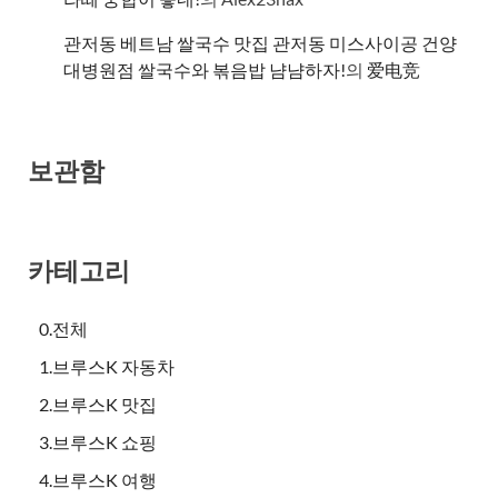
관저동 베트남 쌀국수 맛집 관저동 미스사이공 건양
대병원점 쌀국수와 볶음밥 냠냠하자!
의
爱电竞
보관함
카테고리
0.전체
1.브루스K 자동차
2.브루스K 맛집
3.브루스K 쇼핑
4.브루스K 여행