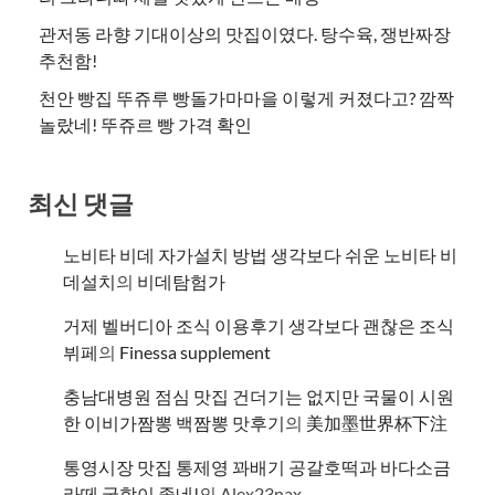
관저동 라향 기대이상의 맛집이였다. 탕수육, 쟁반짜장
추천함!
천안 빵집 뚜쥬루 빵돌가마마을 이렇게 커졌다고? 깜짝
놀랐네! 뚜쥬르 빵 가격 확인
최신 댓글
노비타 비데 자가설치 방법 생각보다 쉬운 노비타 비
데설치
의
비데탐험가
거제 벨버디아 조식 이용후기 생각보다 괜찮은 조식
뷔페
의
​Finessa supplement
충남대병원 점심 맛집 건더기는 없지만 국물이 시원
한 이비가짬뽕 백짬뽕 맛후기
의
美加墨世界杯下注
통영시장 맛집 통제영 꽈배기 공갈호떡과 바다소금
라떼 궁합이 좋네!
의
Alex23nax