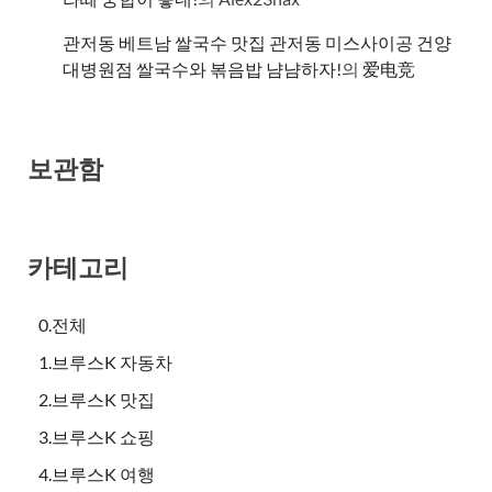
관저동 베트남 쌀국수 맛집 관저동 미스사이공 건양
대병원점 쌀국수와 볶음밥 냠냠하자!
의
爱电竞
보관함
카테고리
0.전체
1.브루스K 자동차
2.브루스K 맛집
3.브루스K 쇼핑
4.브루스K 여행