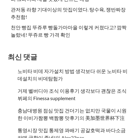
관저동 라향 기대이상의 맛집이였다. 탕수육, 쟁반짜장
추천함!
천안 빵집 뚜쥬루 빵돌가마마을 이렇게 커졌다고? 깜짝
놀랐네! 뚜쥬르 빵 가격 확인
최신 댓글
노비타 비데 자가설치 방법 생각보다 쉬운 노비타 비
데설치
의
비데탐험가
거제 벨버디아 조식 이용후기 생각보다 괜찮은 조식
뷔페
의
​Finessa supplement
충남대병원 점심 맛집 건더기는 없지만 국물이 시원
한 이비가짬뽕 백짬뽕 맛후기
의
美加墨世界杯下注
통영시장 맛집 통제영 꽈배기 공갈호떡과 바다소금
라떼 궁합이 좋네!
의
Alex23nax