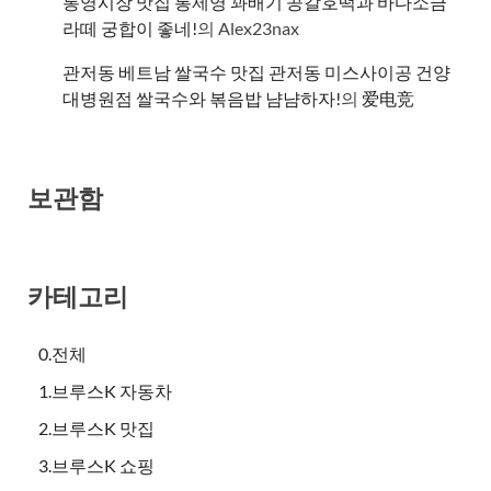
통영시장 맛집 통제영 꽈배기 공갈호떡과 바다소금
라떼 궁합이 좋네!
의
Alex23nax
관저동 베트남 쌀국수 맛집 관저동 미스사이공 건양
대병원점 쌀국수와 볶음밥 냠냠하자!
의
爱电竞
보관함
카테고리
0.전체
1.브루스K 자동차
2.브루스K 맛집
3.브루스K 쇼핑