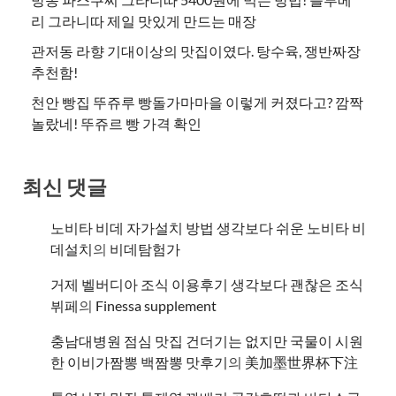
리 그라니따 제일 맛있게 만드는 매장
관저동 라향 기대이상의 맛집이였다. 탕수육, 쟁반짜장
추천함!
천안 빵집 뚜쥬루 빵돌가마마을 이렇게 커졌다고? 깜짝
놀랐네! 뚜쥬르 빵 가격 확인
최신 댓글
노비타 비데 자가설치 방법 생각보다 쉬운 노비타 비
데설치
의
비데탐험가
거제 벨버디아 조식 이용후기 생각보다 괜찮은 조식
뷔페
의
​Finessa supplement
충남대병원 점심 맛집 건더기는 없지만 국물이 시원
한 이비가짬뽕 백짬뽕 맛후기
의
美加墨世界杯下注