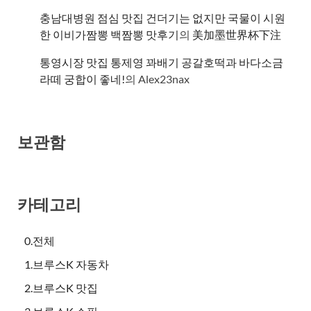
충남대병원 점심 맛집 건더기는 없지만 국물이 시원
한 이비가짬뽕 백짬뽕 맛후기
의
美加墨世界杯下注
통영시장 맛집 통제영 꽈배기 공갈호떡과 바다소금
라떼 궁합이 좋네!
의
Alex23nax
보관함
카테고리
0.전체
1.브루스K 자동차
2.브루스K 맛집