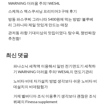
WARNING 더러움 주의! WES4L
스케쳐스 맥스쿠셔닝 프리미어3 구매 후기
방동 파스쿠찌 그라니따 5400원에 먹는 방법! 블루베
리 그라니따 제일 맛있게 만드는 매장
관저동 라향 기대이상의 맛집이였다. 탕수육, 쟁반짜장
추천함!
최신 댓글
파나소닉 세척액 이용해서 일반 전기면도기 세척하
기 WARNING 더러움 주의! WES4L
의
면도기관리
노비타 비데 자가설치 방법 생각보다 쉬운 노비타 비
데설치
의
비데탐험가
거제 벨버디아 조식 이용후기 생각보다 괜찮은 조식
뷔페
의
​Finessa supplement