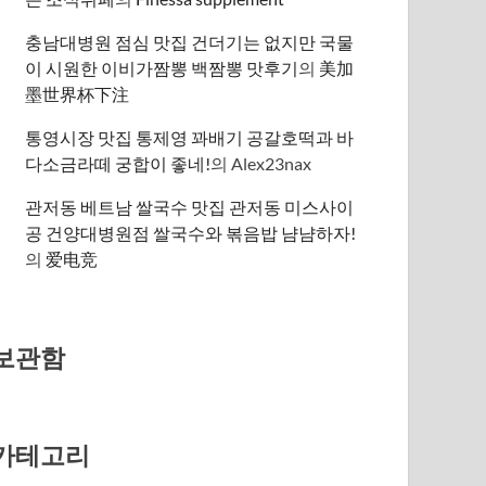
충남대병원 점심 맛집 건더기는 없지만 국물
이 시원한 이비가짬뽕 백짬뽕 맛후기
의
美加
墨世界杯下注
통영시장 맛집 통제영 꽈배기 공갈호떡과 바
다소금라떼 궁합이 좋네!
의
Alex23nax
관저동 베트남 쌀국수 맛집 관저동 미스사이
공 건양대병원점 쌀국수와 볶음밥 냠냠하자!
의
爱电竞
보관함
카테고리