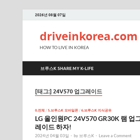
2026년 08월 07일
driveinkorea.com
HOW TO LIVE IN KOREA
브루스K SHARE MY K-LIFE
[태그:]
24V570 업그레이드
0.전체
/
5.브루스K 모바일폰
/
6.브루스K 지식공유
LG 올인원PC 24V570 GR30K 램 업
레이드 하자!
2024년 04월 03일
-
by
브루스K
-
Leave a Comment