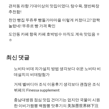
관저동 라향 기대이상의 맛집이였다. 탕수육, 쟁반짜장
추천함!
천안 빵집 뚜쥬루 빵돌가마마을 이렇게 커졌다고? 깜짝
놀랐네! 뚜쥬르 빵 가격 확인
도안동 카페 향옥 카페 호박빙수 아직도 계속 맛있음 ㅎ
ㅎ
최신 댓글
노비타 비데 자가설치 방법 생각보다 쉬운 노비타 비
데설치
의
비데탐험가
거제 벨버디아 조식 이용후기 생각보다 괜찮은 조식
뷔페
의
​Finessa supplement
충남대병원 점심 맛집 건더기는 없지만 국물이 시원
한 이비가짬뽕 백짬뽕 맛후기
의
美加墨世界杯下注