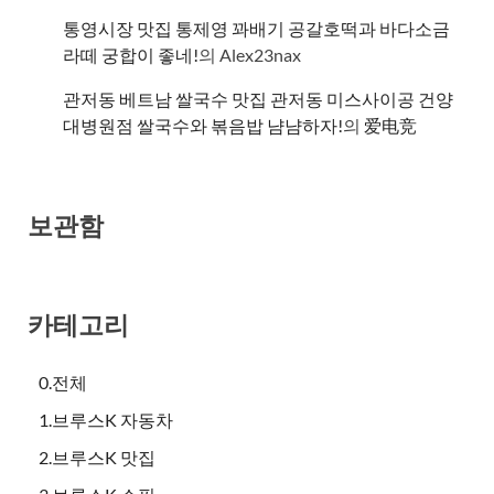
통영시장 맛집 통제영 꽈배기 공갈호떡과 바다소금
라떼 궁합이 좋네!
의
Alex23nax
관저동 베트남 쌀국수 맛집 관저동 미스사이공 건양
대병원점 쌀국수와 볶음밥 냠냠하자!
의
爱电竞
보관함
카테고리
0.전체
1.브루스K 자동차
2.브루스K 맛집