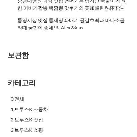
충남대병원 점심 맛집 건더기는 없지만 국물이 시원
한 이비가짬뽕 백짬뽕 맛후기
의
美加墨世界杯下注
통영시장 맛집 통제영 꽈배기 공갈호떡과 바다소금
라떼 궁합이 좋네!
의
Alex23nax
보관함
카테고리
0.전체
1.브루스K 자동차
2.브루스K 맛집
3.브루스K 쇼핑