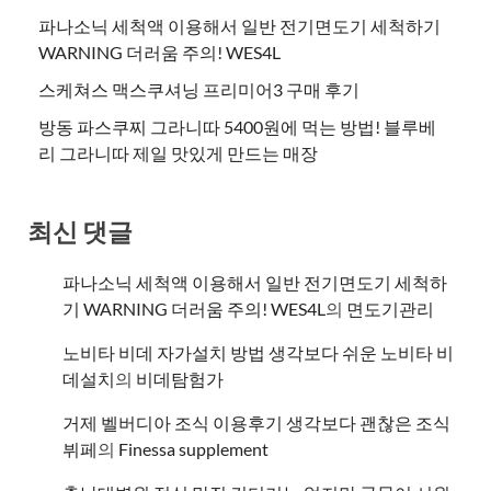
파나소닉 세척액 이용해서 일반 전기면도기 세척하기
WARNING 더러움 주의! WES4L
스케쳐스 맥스쿠셔닝 프리미어3 구매 후기
방동 파스쿠찌 그라니따 5400원에 먹는 방법! 블루베
리 그라니따 제일 맛있게 만드는 매장
최신 댓글
파나소닉 세척액 이용해서 일반 전기면도기 세척하
기 WARNING 더러움 주의! WES4L
의
면도기관리
노비타 비데 자가설치 방법 생각보다 쉬운 노비타 비
데설치
의
비데탐험가
거제 벨버디아 조식 이용후기 생각보다 괜찮은 조식
뷔페
의
​Finessa supplement