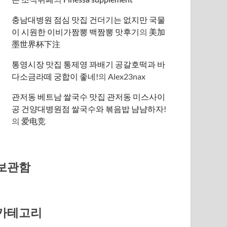
충남대병원 점심 맛집 건더기는 없지만 국물
이 시원한 이비가짬뽕 백짬뽕 맛후기
의
美加
墨世界杯下注
통영시장 맛집 통제영 꽈배기 공갈호떡과 바
다소금라떼 궁합이 좋네!
의
Alex23nax
관저동 베트남 쌀국수 맛집 관저동 미스사이
공 건양대병원점 쌀국수와 볶음밥 냠냠하자!
의
爱电竞
보관함
카테고리