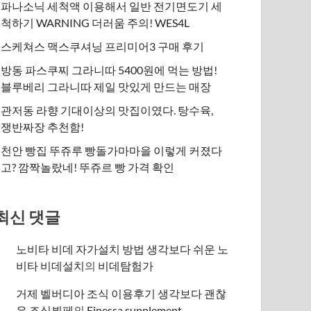
파나소닉 세척액 이용해서 일반 전기면도기 세
척하기 WARNING 더러움 주의! WES4L
스케쳐스 맥스쿠셔닝 프리미어3 구매 후기
방동 파스쿠찌 그라니따 5400원에 먹는 방법!
블루베리 그라니따 제일 맛있게 만드는 매장
관저동 라향 기대이상의 맛집이였다. 탕수육,
쟁반짜장 추천함!
천안 빵집 뚜쥬루 빵돌가마마을 이렇게 커졌다
고? 깜짝놀랐네! 뚜쥬르 빵 가격 확인
최신 댓글
노비타 비데 자가설치 방법 생각보다 쉬운 노
비타 비데설치
의
비데탐험가
거제 벨버디아 조식 이용후기 생각보다 괜찮
은 조식뷔페
의
​Finessa supplement