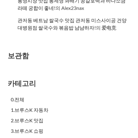
통영시장 맛집 통제영 꽈배기 공갈호떡과 바다소금
라떼 궁합이 좋네!
의
Alex23nax
관저동 베트남 쌀국수 맛집 관저동 미스사이공 건양
대병원점 쌀국수와 볶음밥 냠냠하자!
의
爱电竞
보관함
카테고리
0.전체
1.브루스K 자동차
2.브루스K 맛집
3.브루스K 쇼핑