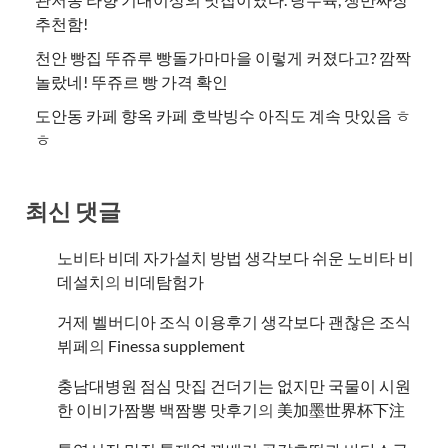
추천함!
천안 빵집 뚜쥬루 빵돌가마마을 이렇게 커졌다고? 깜짝
놀랐네! 뚜쥬르 빵 가격 확인
도안동 카페 향옥 카페 호박빙수 아직도 계속 맛있음 ㅎ
ㅎ
최신 댓글
노비타 비데 자가설치 방법 생각보다 쉬운 노비타 비
데설치
의
비데탐험가
거제 벨버디아 조식 이용후기 생각보다 괜찮은 조식
뷔페
의
​Finessa supplement
충남대병원 점심 맛집 건더기는 없지만 국물이 시원
한 이비가짬뽕 백짬뽕 맛후기
의
美加墨世界杯下注