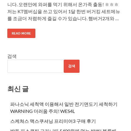
니다. 오랜만에 와퍼를 먹기 위해서 온가족 출동! ㅎㅎㅎ
저는 KT멤버십을 쓰고 있어서 1달 한번 버거킹 세트메뉴
를 조금더 저렴하게 즐길 수가 있습니다. 햄버거2개와 …
READ MORE
검색
검색
최신 글
파나소닉 세척액 이용해서 일반 전기면도기 세척하기
WARNING 더러움 주의! WES4L
스케쳐스 맥스쿠셔닝 프리미어3 구매 후기
방동 파스쿠찌 그라니따 5400원에 먹는 방법! 블루베