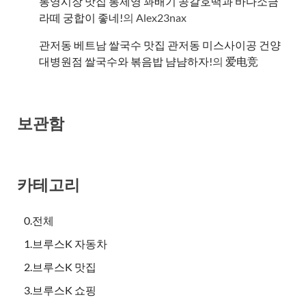
통영시장 맛집 통제영 꽈배기 공갈호떡과 바다소금
라떼 궁합이 좋네!
의
Alex23nax
관저동 베트남 쌀국수 맛집 관저동 미스사이공 건양
대병원점 쌀국수와 볶음밥 냠냠하자!
의
爱电竞
보관함
카테고리
0.전체
1.브루스K 자동차
2.브루스K 맛집
3.브루스K 쇼핑