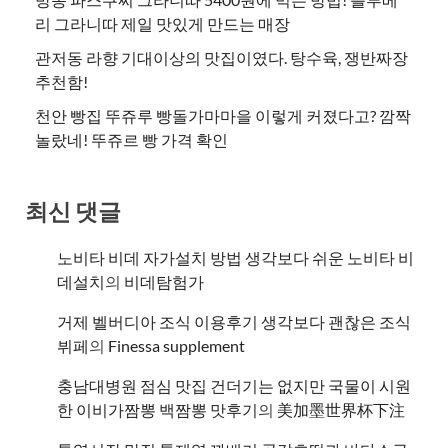
리 그라니따 제일 맛있게 만드는 매장
관저동 라향 기대이상의 맛집이였다. 탕수육, 쟁반짜장
추천함!
천안 빵집 뚜쥬루 빵돌가마마을 이렇게 커졌다고? 깜짝
놀랐네! 뚜쥬르 빵 가격 확인
최신 댓글
노비타 비데 자가설치 방법 생각보다 쉬운 노비타 비
데설치
의
비데탐험가
거제 벨버디아 조식 이용후기 생각보다 괜찮은 조식
뷔페
의
​Finessa supplement
충남대병원 점심 맛집 건더기는 없지만 국물이 시원
한 이비가짬뽕 백짬뽕 맛후기
의
美加墨世界杯下注