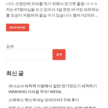
니다. 오랜만에 와퍼를 먹기 위해서 온가족 출동! ㅎㅎㅎ
저는 KT멤버십을 쓰고 있어서 1달 한번 버거킹 세트메뉴
를 조금더 저렴하게 즐길 수가 있습니다. 햄버거2개와 …
READ MORE
검색
검색
최신 글
파나소닉 세척액 이용해서 일반 전기면도기 세척하기
WARNING 더러움 주의! WES4L
스케쳐스 맥스쿠셔닝 프리미어3 구매 후기
방동 파스쿠찌 그라니따 5400원에 먹는 방법! 블루베