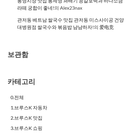
통영시장 맛집 통제영 꽈배기 공갈호떡과 바다소금
라떼 궁합이 좋네!
의
Alex23nax
관저동 베트남 쌀국수 맛집 관저동 미스사이공 건양
대병원점 쌀국수와 볶음밥 냠냠하자!
의
爱电竞
보관함
카테고리
0.전체
1.브루스K 자동차
2.브루스K 맛집
3.브루스K 쇼핑