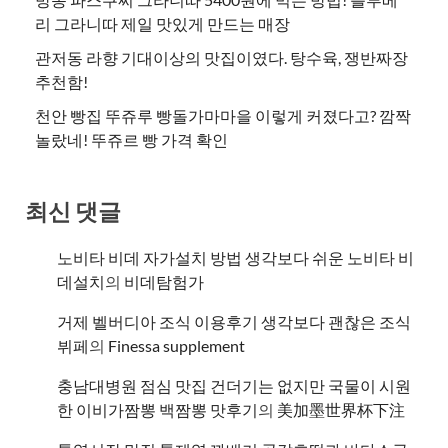
리 그라니따 제일 맛있게 만드는 매장
관저동 라향 기대이상의 맛집이였다. 탕수육, 쟁반짜장
추천함!
천안 빵집 뚜쥬루 빵돌가마마을 이렇게 커졌다고? 깜짝
놀랐네! 뚜쥬르 빵 가격 확인
최신 댓글
노비타 비데 자가설치 방법 생각보다 쉬운 노비타 비
데설치
의
비데탐험가
거제 벨버디아 조식 이용후기 생각보다 괜찮은 조식
뷔페
의
​Finessa supplement
충남대병원 점심 맛집 건더기는 없지만 국물이 시원
한 이비가짬뽕 백짬뽕 맛후기
의
美加墨世界杯下注