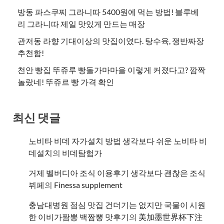
방동 파스쿠찌 그라니따 5400원에 먹는 방법! 블루베
리 그라니따 제일 맛있게 만드는 매장
관저동 라향 기대이상의 맛집이였다. 탕수육, 쟁반짜장
추천함!
천안 빵집 뚜쥬루 빵돌가마마을 이렇게 커졌다고? 깜짝
놀랐네! 뚜쥬르 빵 가격 확인
최신 댓글
노비타 비데 자가설치 방법 생각보다 쉬운 노비타 비
데설치
의
비데탐험가
거제 벨버디아 조식 이용후기 생각보다 괜찮은 조식
뷔페
의
​Finessa supplement
충남대병원 점심 맛집 건더기는 없지만 국물이 시원
한 이비가짬뽕 백짬뽕 맛후기
의
美加墨世界杯下注