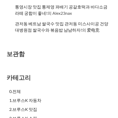
통영시장 맛집 통제영 꽈배기 공갈호떡과 바다소금
라떼 궁합이 좋네!
의
Alex23nax
관저동 베트남 쌀국수 맛집 관저동 미스사이공 건양
대병원점 쌀국수와 볶음밥 냠냠하자!
의
爱电竞
보관함
카테고리
0.전체
1.브루스K 자동차
2.브루스K 맛집