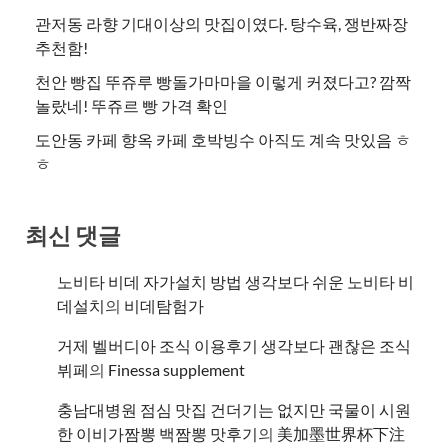
관저동 라향 기대이상의 맛집이였다. 탕수육, 쟁반짜장
추천함!
천안 빵집 뚜쥬루 빵돌가마마을 이렇게 커졌다고? 깜짝
놀랐네! 뚜쥬르 빵 가격 확인
도안동 카페 향옥 카페 호박빙수 아직도 계속 맛있음 ㅎ
ㅎ
최신 댓글
노비타 비데 자가설치 방법 생각보다 쉬운 노비타 비
데설치
의
비데탐험가
거제 벨버디아 조식 이용후기 생각보다 괜찮은 조식
뷔페
의
​Finessa supplement
충남대병원 점심 맛집 건더기는 없지만 국물이 시원
한 이비가짬뽕 백짬뽕 맛후기
의
美加墨世界杯下注