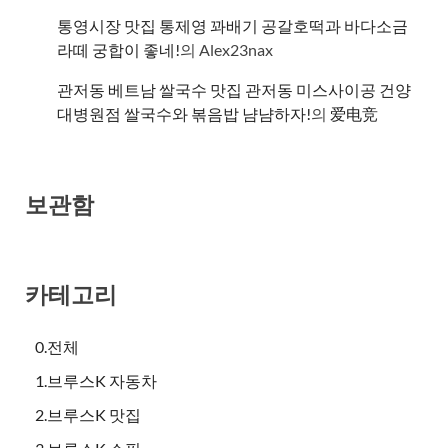
통영시장 맛집 통제영 꽈배기 공갈호떡과 바다소금
라떼 궁합이 좋네!
의
Alex23nax
관저동 베트남 쌀국수 맛집 관저동 미스사이공 건양
대병원점 쌀국수와 볶음밥 냠냠하자!
의
爱电竞
보관함
카테고리
0.전체
1.브루스K 자동차
2.브루스K 맛집