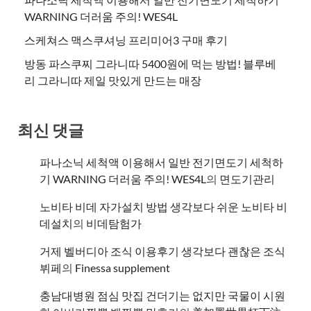
WARNING 더러움 주의! WES4L
스케쳐스 맥스쿠셔닝 프리미어3 구매 후기
방동 파스쿠찌 그라니따 5400원에 먹는 방법! 블루베
리 그라니따 제일 맛있게 만드는 매장
최신 댓글
파나소닉 세척액 이용해서 일반 전기면도기 세척하
기 WARNING 더러움 주의! WES4L
의
면도기관리
노비타 비데 자가설치 방법 생각보다 쉬운 노비타 비
데설치
의
비데탐험가
거제 벨버디아 조식 이용후기 생각보다 괜찮은 조식
뷔페
의
​Finessa supplement
충남대병원 점심 맛집 건더기는 없지만 국물이 시원