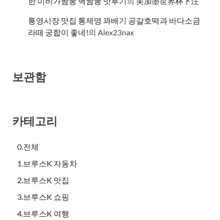
한 이비가짬뽕 백짬뽕 맛후기
의
美加墨世界杯下注
통영시장 맛집 통제영 꽈배기 공갈호떡과 바다소금
라떼 궁합이 좋네!
의
Alex23nax
보관함
카테고리
0.전체
1.브루스K 자동차
2.브루스K 맛집
3.브루스K 쇼핑
4.브루스K 여행