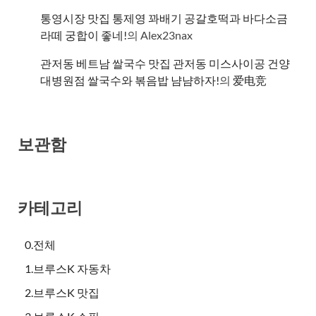
통영시장 맛집 통제영 꽈배기 공갈호떡과 바다소금
라떼 궁합이 좋네!
의
Alex23nax
관저동 베트남 쌀국수 맛집 관저동 미스사이공 건양
대병원점 쌀국수와 볶음밥 냠냠하자!
의
爱电竞
보관함
카테고리
0.전체
1.브루스K 자동차
2.브루스K 맛집