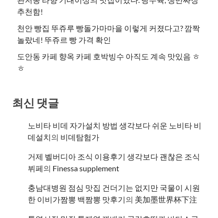
추천함!
천안 빵집 뚜쥬루 빵돌가마마을 이렇게 커졌다고? 깜짝
놀랐네! 뚜쥬르 빵 가격 확인
도안동 카페 향옥 카페 호박빙수 아직도 계속 맛있음 ㅎ
ㅎ
최신 댓글
노비타 비데 자가설치 방법 생각보다 쉬운 노비타 비
데설치
의
비데탐험가
거제 벨버디아 조식 이용후기 생각보다 괜찮은 조식
뷔페
의
​Finessa supplement
충남대병원 점심 맛집 건더기는 없지만 국물이 시원
한 이비가짬뽕 백짬뽕 맛후기
의
美加墨世界杯下注