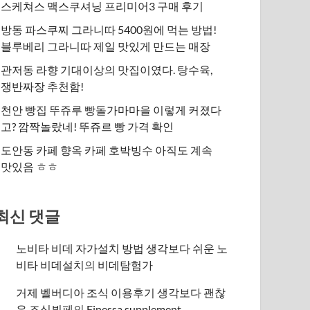
스케쳐스 맥스쿠셔닝 프리미어3 구매 후기
방동 파스쿠찌 그라니따 5400원에 먹는 방법!
블루베리 그라니따 제일 맛있게 만드는 매장
관저동 라향 기대이상의 맛집이였다. 탕수육,
쟁반짜장 추천함!
천안 빵집 뚜쥬루 빵돌가마마을 이렇게 커졌다
고? 깜짝놀랐네! 뚜쥬르 빵 가격 확인
도안동 카페 향옥 카페 호박빙수 아직도 계속
맛있음 ㅎㅎ
최신 댓글
노비타 비데 자가설치 방법 생각보다 쉬운 노
비타 비데설치
의
비데탐험가
거제 벨버디아 조식 이용후기 생각보다 괜찮
은 조식뷔페
의
​Finessa supplement