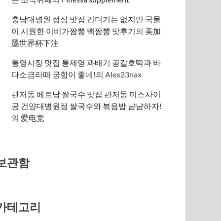
충남대병원 점심 맛집 건더기는 없지만 국물
이 시원한 이비가짬뽕 백짬뽕 맛후기
의
美加
墨世界杯下注
통영시장 맛집 통제영 꽈배기 공갈호떡과 바
다소금라떼 궁합이 좋네!
의
Alex23nax
관저동 베트남 쌀국수 맛집 관저동 미스사이
공 건양대병원점 쌀국수와 볶음밥 냠냠하자!
의
爱电竞
보관함
카테고리