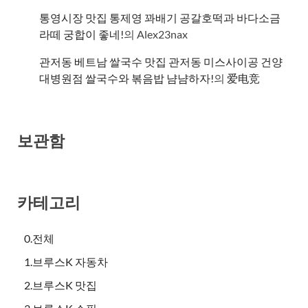
통영시장 맛집 통제영 꽈배기 공갈호떡과 바다소금
라떼 궁합이 좋네!
의
Alex23nax
관저동 베트남 쌀국수 맛집 관저동 미스사이공 건양
대병원점 쌀국수와 볶음밥 냠냠하자!
의
爱电竞
보관함
카테고리
0.전체
1.브루스K 자동차
2.브루스K 맛집