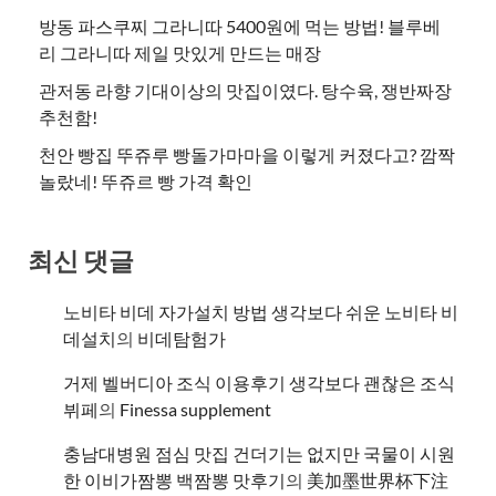
방동 파스쿠찌 그라니따 5400원에 먹는 방법! 블루베
리 그라니따 제일 맛있게 만드는 매장
관저동 라향 기대이상의 맛집이였다. 탕수육, 쟁반짜장
추천함!
천안 빵집 뚜쥬루 빵돌가마마을 이렇게 커졌다고? 깜짝
놀랐네! 뚜쥬르 빵 가격 확인
최신 댓글
노비타 비데 자가설치 방법 생각보다 쉬운 노비타 비
데설치
의
비데탐험가
거제 벨버디아 조식 이용후기 생각보다 괜찮은 조식
뷔페
의
​Finessa supplement
충남대병원 점심 맛집 건더기는 없지만 국물이 시원
한 이비가짬뽕 백짬뽕 맛후기
의
美加墨世界杯下注