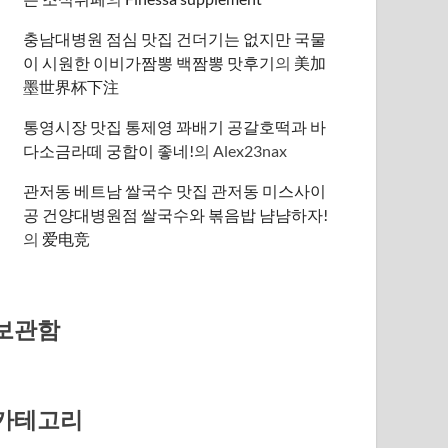
충남대병원 점심 맛집 건더기는 없지만 국물
이 시원한 이비가짬뽕 백짬뽕 맛후기
의
美加
墨世界杯下注
통영시장 맛집 통제영 꽈배기 공갈호떡과 바
다소금라떼 궁합이 좋네!
의
Alex23nax
관저동 베트남 쌀국수 맛집 관저동 미스사이
공 건양대병원점 쌀국수와 볶음밥 냠냠하자!
의
爱电竞
보관함
카테고리