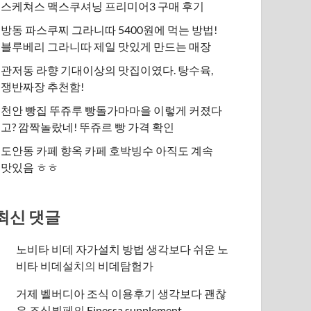
스케쳐스 맥스쿠셔닝 프리미어3 구매 후기
방동 파스쿠찌 그라니따 5400원에 먹는 방법!
블루베리 그라니따 제일 맛있게 만드는 매장
관저동 라향 기대이상의 맛집이였다. 탕수육,
쟁반짜장 추천함!
천안 빵집 뚜쥬루 빵돌가마마을 이렇게 커졌다
고? 깜짝놀랐네! 뚜쥬르 빵 가격 확인
도안동 카페 향옥 카페 호박빙수 아직도 계속
맛있음 ㅎㅎ
최신 댓글
노비타 비데 자가설치 방법 생각보다 쉬운 노
비타 비데설치
의
비데탐험가
거제 벨버디아 조식 이용후기 생각보다 괜찮
은 조식뷔페
의
​Finessa supplement