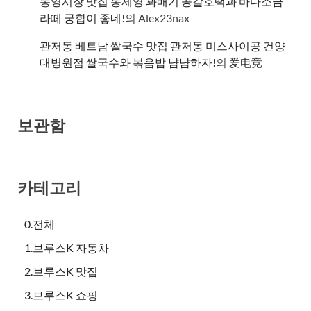
통영시장 맛집 통제영 꽈배기 공갈호떡과 바다소금
라떼 궁합이 좋네!
의
Alex23nax
관저동 베트남 쌀국수 맛집 관저동 미스사이공 건양
대병원점 쌀국수와 볶음밥 냠냠하자!
의
爱电竞
보관함
카테고리
0.전체
1.브루스K 자동차
2.브루스K 맛집
3.브루스K 쇼핑