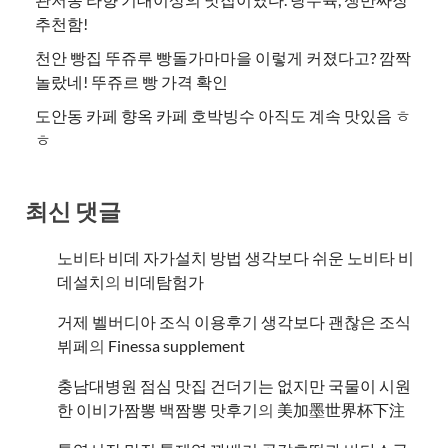
추천함!
천안 빵집 뚜쥬루 빵돌가마마을 이렇게 커졌다고? 깜짝
놀랐네! 뚜쥬르 빵 가격 확인
도안동 카페 향옥 카페 호박빙수 아직도 계속 맛있음 ㅎ
ㅎ
최신 댓글
노비타 비데 자가설치 방법 생각보다 쉬운 노비타 비
데설치
의
비데탐험가
거제 벨버디아 조식 이용후기 생각보다 괜찮은 조식
뷔페
의
​Finessa supplement
충남대병원 점심 맛집 건더기는 없지만 국물이 시원
한 이비가짬뽕 백짬뽕 맛후기
의
美加墨世界杯下注