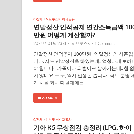
0.전체
/
6.브루스K 지식공유
연말정산 인적공제 연간소득금액 10
만원 어떻게 계산할까?
2024년 01월 23일
-
by
브루스K
-
1 Comment
연말정산 인적공제 100만원 연말정산의 시즌입
니다. 저도 연말정산을 하였는데.. 엄청나게 토해
야 합니다. 가뜩이나 외벌이로 살아가는데.. 참 
지 않네요 ㅜ.ㅜ; 역시 인생은 씁니다.. 써!! 분명 
가 처음 회사 다닐때에는 …
READ MORE
0.전체
/
1.브루스K 자동차
기아 K5 무상점검 총정리 (LPG, 하이