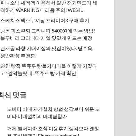
파나소닉 세척액 이용해서 일반 전기면도기 세
척하기 WARNING 더러움 주의! WES4L
스케쳐스 맥스쿠셔닝 프리미어3 구매 후기
방동 파스쿠찌 그라니따 5400원에 먹는 방법!
블루베리 그라니따 제일 맛있게 만드는 매장
관저동 라향 기대이상의 맛집이였다. 탕수육,
쟁반짜장 추천함!
천안 빵집 뚜쥬루 빵돌가마마을 이렇게 커졌다
고? 깜짝놀랐네! 뚜쥬르 빵 가격 확인
최신 댓글
노비타 비데 자가설치 방법 생각보다 쉬운 노
비타 비데설치
의
비데탐험가
거제 벨버디아 조식 이용후기 생각보다 괜찮
은 조식뷔페
의
​Finessa supplement