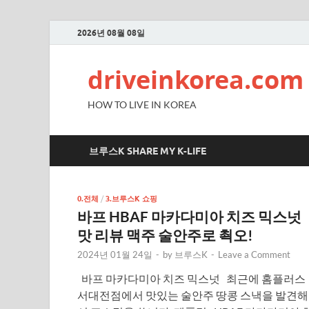
2026년 08월 08일
driveinkorea.com
HOW TO LIVE IN KOREA
브루스K SHARE MY K-LIFE
0.전체
/
3.브루스K 쇼핑
바프 HBAF 마카다미아 치즈 믹스넛
맛 리뷰 맥주 술안주로 쵝오!
2024년 01월 24일
-
by
브루스K
-
Leave a Comment
바프 마카다미아 치즈 믹스넛 최근에 홈플러스
서대전점에서 맛있는 술안주 땅콩 스낵을 발견해