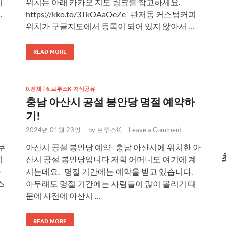
치
위치는 아래 카카오 지도 링크를 참고하세요.
…
https://kko.to/3TkOAaOeZe 관저동 커스텀커피
위치가 구글지도에서 등록이 되어 있지 않아서 …
READ MORE
0.전체
/
6.브루스K 지식공유
충남 아산시 공설 봉안당 명절 예약하
기!
2024년 01월 23일
-
by
브루스K
-
Leave a Comment
쿠
아산시 공설 봉안당 예약 충남 아산시에 위치한 아
히
산시 공설 봉안당입니다 저희 어머니도 여기에 계
수
시는데요. 명절 기간에는 예약을 받고 있습니다.
스
아무래도 명절 기간에는 사람들이 많이 몰리기 때
문에 사전에 아산시 …
READ MORE