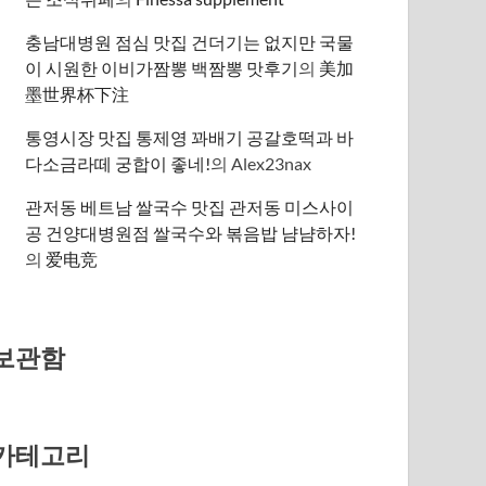
충남대병원 점심 맛집 건더기는 없지만 국물
이 시원한 이비가짬뽕 백짬뽕 맛후기
의
美加
墨世界杯下注
통영시장 맛집 통제영 꽈배기 공갈호떡과 바
다소금라떼 궁합이 좋네!
의
Alex23nax
관저동 베트남 쌀국수 맛집 관저동 미스사이
공 건양대병원점 쌀국수와 볶음밥 냠냠하자!
의
爱电竞
보관함
카테고리