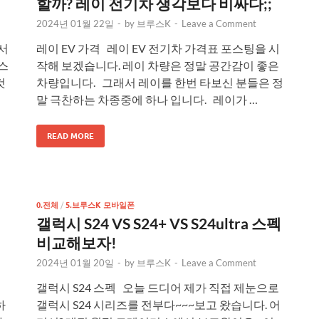
할까? 레이 전기차 생각보다 비싸다;;
2024년 01월 22일
-
by
브루스K
-
Leave a Comment
서
레이 EV 가격 레이 EV 전기차 가격표 포스팅을 시
스
작해 보겠습니다. 레이 차량은 정말 공간감이 좋은
것
차량입니다. 그래서 레이를 한번 타보신 분들은 정
말 극찬하는 차종중에 하나 입니다. 레이가 …
READ MORE
0.전체
/
5.브루스K 모바일폰
갤럭시 S24 VS S24+ VS S24ultra 스펙
비교해보자!
2024년 01월 20일
-
by
브루스K
-
Leave a Comment
피
갤럭시 S24 스펙 오늘 드디어 제가 직접 제눈으로
하
갤럭시 S24 시리즈를 전부다~~~보고 왔습니다. 어