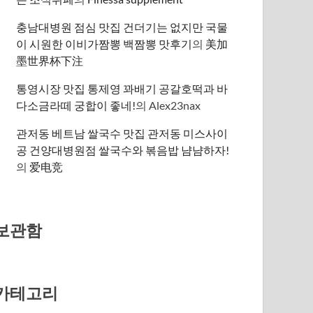
충남대병원 점심 맛집 건더기는 없지만 국물
이 시원한 이비가짬뽕 백짬뽕 맛후기
의
美加
墨世界杯下注
통영시장 맛집 통제영 꽈배기 공갈호떡과 바
다소금라떼 궁합이 좋네!
의
Alex23nax
관저동 베트남 쌀국수 맛집 관저동 미스사이
공 건양대병원점 쌀국수와 볶음밥 냠냠하자!
의
爱电竞
보관함
카테고리