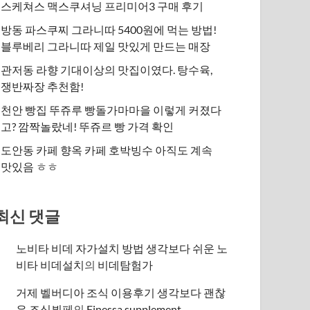
스케쳐스 맥스쿠셔닝 프리미어3 구매 후기
방동 파스쿠찌 그라니따 5400원에 먹는 방법!
블루베리 그라니따 제일 맛있게 만드는 매장
관저동 라향 기대이상의 맛집이였다. 탕수육,
쟁반짜장 추천함!
천안 빵집 뚜쥬루 빵돌가마마을 이렇게 커졌다
고? 깜짝놀랐네! 뚜쥬르 빵 가격 확인
도안동 카페 향옥 카페 호박빙수 아직도 계속
맛있음 ㅎㅎ
최신 댓글
노비타 비데 자가설치 방법 생각보다 쉬운 노
비타 비데설치
의
비데탐험가
거제 벨버디아 조식 이용후기 생각보다 괜찮
은 조식뷔페
의
​Finessa supplement