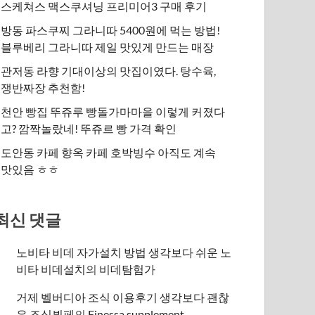
스케쳐스 맥스쿠셔닝 프리미어3 구매 후기
방동 파스쿠찌 그라니따 5400원에 먹는 방법!
블루베리 그라니따 제일 맛있게 만드는 매장
관저동 라향 기대이상의 맛집이였다. 탕수육,
쟁반짜장 추천함!
천안 빵집 뚜쥬루 빵돌가마마을 이렇게 커졌다
고? 깜짝놀랐네! 뚜쥬르 빵 가격 확인
도안동 카페 향옥 카페 호박빙수 아직도 계속
맛있음 ㅎㅎ
최신 댓글
노비타 비데 자가설치 방법 생각보다 쉬운 노
비타 비데설치
의
비데탐험가
거제 벨버디아 조식 이용후기 생각보다 괜찮
은 조식뷔페
의
​Finessa supplement