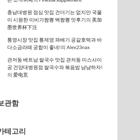
충남대병원 점심 맛집 건더기는 없지만 국물
이 시원한 이비가짬뽕 백짬뽕 맛후기
의
美加
墨世界杯下注
통영시장 맛집 통제영 꽈배기 공갈호떡과 바
다소금라떼 궁합이 좋네!
의
Alex23nax
관저동 베트남 쌀국수 맛집 관저동 미스사이
공 건양대병원점 쌀국수와 볶음밥 냠냠하자!
의
爱电竞
보관함
카테고리