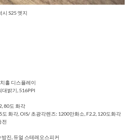
시 S25 엣지
 펀치홀 디스플레이
대밝기, 516PPI
, 80도 화각
도 화각, OIS/ 초광각렌즈: 1200만화소, F2.2, 120도화각
선충전
8방수방진, 듀얼 스테레오스피커