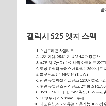
갤럭
갤럭시 S25 엣지 스펙
스냅드래곤 8 엘리트
12기가램, 256기가 UFS 4.0 저장공간
6.7인치 QHD+ 다이나믹 아몰레드 2X
코닝 고릴라 글래스 세라믹2, 2600니트 최
블루투스 5.4, NFC, MST, UWB
전면 듀얼픽셀 싱글렌즈 1200만화소 F2.2
후면 듀얼렌즈 광각렌즈: 2억화소 F1.7, 85
3900mAh 베터리, 25W 충전, 15W 무
163g 무게와 5.8mm의 두께
나노유심, e-SIM 듀얼 사용가능, IP6