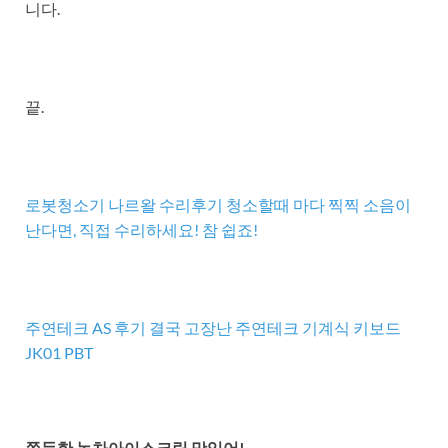
니다.
끝.
로봇청소기 나르왈 수리후기 청소할때 마다 찍찍 소음이
난다면, 직접 수리하세요! 참 쉽죠!
주연테크 AS 후기 결국 고장난 주연테크 기계식 키보드
JK01 PBT
쫀득한 녹차아이스크림 맛있어!