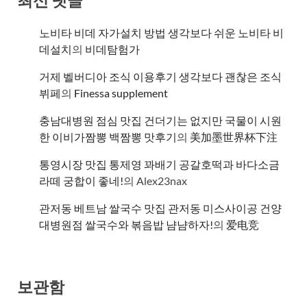
최신 댓글
노비타 비데 자가설치 방법 생각보다 쉬운 노비타 비
데설치
의
비데탐험가
거제 벨버디아 조식 이용후기 생각보다 괜찮은 조식
뷔페
의
​Finessa supplement
충남대병원 점심 맛집 건더기는 없지만 국물이 시원
한 이비가짬뽕 백짬뽕 맛후기
의
美加墨世界杯下注
통영시장 맛집 통제영 꽈배기 공갈호떡과 바다소금
라떼 궁합이 좋네!
의
Alex23nax
관저동 베트남 쌀국수 맛집 관저동 미스사이공 건양
대병원점 쌀국수와 볶음밥 냠냠하자!
의
爱电竞
보관함