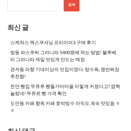
검색
최신 글
스케쳐스 맥스쿠셔닝 프리미어3 구매 후기
방동 파스쿠찌 그라니따 5400원에 먹는 방법! 블루베
리 그라니따 제일 맛있게 만드는 매장
관저동 라향 기대이상의 맛집이였다. 탕수육, 쟁반짜장
추천함!
천안 빵집 뚜쥬루 빵돌가마마을 이렇게 커졌다고? 깜짝
놀랐네! 뚜쥬르 빵 가격 확인
도안동 카페 향옥 카페 호박빙수 아직도 계속 맛있음 ㅎ
ㅎ