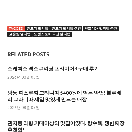
TAGGED
건조기 멀티탭
건조기 멀티탭 추천
건조기용 멀티탭 추천
고용량 멀티탭
오성스토어 국산 멀티탭
RELATED POSTS
스케쳐스 맥스쿠셔닝 프리미어3 구매 후기
2026년 08월 05일
방동 파스쿠찌 그라니따 5400원에 먹는 방법! 블루베
리 그라니따 제일 맛있게 만드는 매장
2026년 08월 05일
관저동 라향 기대이상의 맛집이였다. 탕수육, 쟁반짜장
추천함!