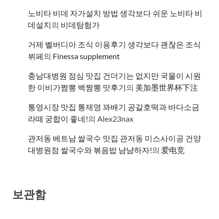
노비타 비데 자가설치 방법 생각보다 쉬운 노비타 비
데설치
의
비데탐험가
거제 벨버디아 조식 이용후기 생각보다 괜찮은 조식
뷔페
의
​Finessa supplement
충남대병원 점심 맛집 건더기는 없지만 국물이 시원
한 이비가짬뽕 백짬뽕 맛후기
의
美加墨世界杯下注
통영시장 맛집 통제영 꽈배기 공갈호떡과 바다소금
라떼 궁합이 좋네!
의
Alex23nax
관저동 베트남 쌀국수 맛집 관저동 미스사이공 건양
대병원점 쌀국수와 볶음밥 냠냠하자!
의
爱电竞
보관함