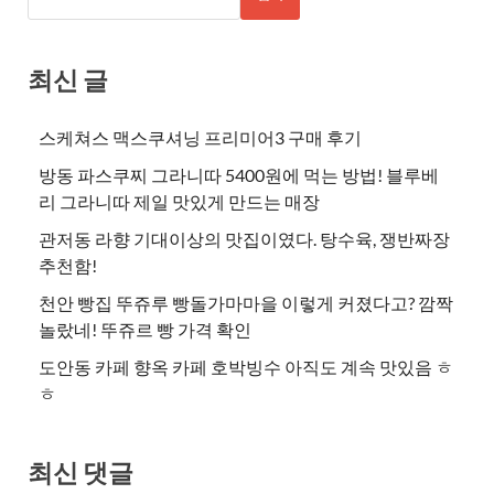
최신 글
스케쳐스 맥스쿠셔닝 프리미어3 구매 후기
방동 파스쿠찌 그라니따 5400원에 먹는 방법! 블루베
리 그라니따 제일 맛있게 만드는 매장
관저동 라향 기대이상의 맛집이였다. 탕수육, 쟁반짜장
추천함!
천안 빵집 뚜쥬루 빵돌가마마을 이렇게 커졌다고? 깜짝
놀랐네! 뚜쥬르 빵 가격 확인
도안동 카페 향옥 카페 호박빙수 아직도 계속 맛있음 ㅎ
ㅎ
최신 댓글