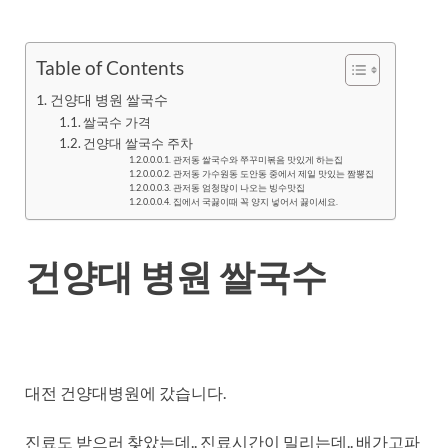
Table of Contents
건양대 병원 쌀국수
쌀국수 가격
건양대 쌀국수 주차
관저동 쌀국수와 쭈꾸미볶음 맛있게 하는집
관저동 가수원동 도안동 중에서 제일 맛있는 짬뽕집
관저동 엄청많이 나오는 빙수맛집
집에서 국끓이때 꼭 양지 넣어서 끓이세요.
건양대 병원 쌀국수
대전 건양대병원에 갔습니다.
진료도 받으러 찾았는데.. 진료시간이 밀리는데.. 배가고파