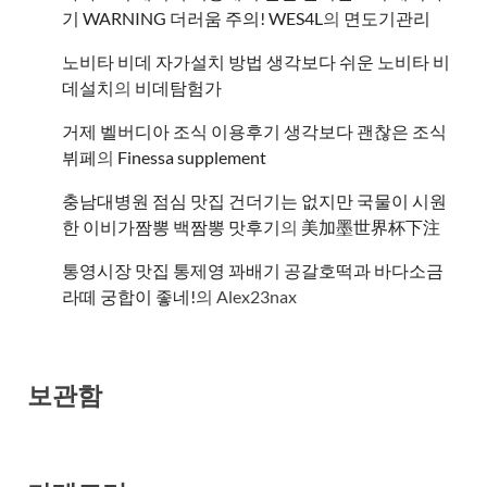
기 WARNING 더러움 주의! WES4L
의
면도기관리
노비타 비데 자가설치 방법 생각보다 쉬운 노비타 비
데설치
의
비데탐험가
거제 벨버디아 조식 이용후기 생각보다 괜찮은 조식
뷔페
의
​Finessa supplement
충남대병원 점심 맛집 건더기는 없지만 국물이 시원
한 이비가짬뽕 백짬뽕 맛후기
의
美加墨世界杯下注
통영시장 맛집 통제영 꽈배기 공갈호떡과 바다소금
라떼 궁합이 좋네!
의
Alex23nax
보관함