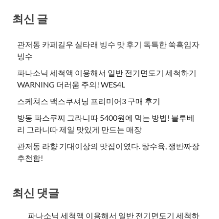
최신 글
관저동 카페길우 실타래 빙수 맛 후기 독특한 쑥흑임자
빙수
파나소닉 세척액 이용해서 일반 전기면도기 세척하기
WARNING 더러움 주의! WES4L
스케쳐스 맥스쿠셔닝 프리미어3 구매 후기
방동 파스쿠찌 그라니따 5400원에 먹는 방법! 블루베
리 그라니따 제일 맛있게 만드는 매장
관저동 라향 기대이상의 맛집이였다. 탕수육, 쟁반짜장
추천함!
최신 댓글
파나소닉 세척액 이용해서 일반 전기면도기 세척하