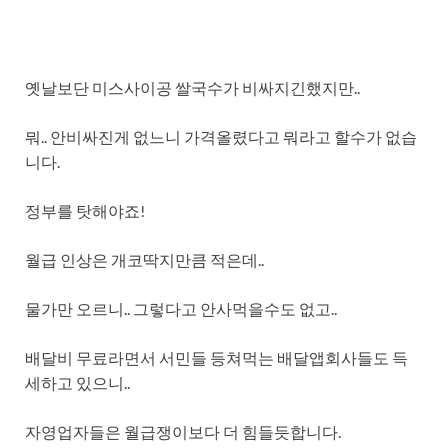
옛날보단 미스사이공 쌀국수가 비싸지긴했지만..
뭐.. 안비싸진게 없느니 가격올렸다고 뭐라고 할수가 없습
니다.
정부를 탓해야죠!
월급 인상은 개코딱지만큼 적은데..
물가만 오르니.. 그렇다고 안사먹을수도 없고..
배달비 무료라면서 서민들 등쳐먹는 배달앱회사들도 득
세하고 있으니..
자영업자들은 월급쟁이보다 더 힘들듯합니다.