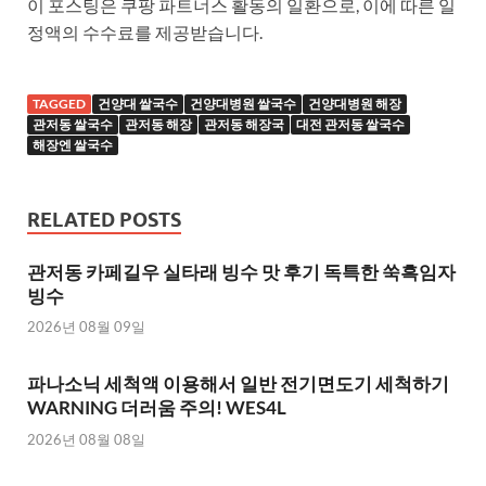
이 포스팅은 쿠팡 파트너스 활동의 일환으로, 이에 따른 일
정액의 수수료를 제공받습니다.
TAGGED
건양대 쌀국수
건양대병원 쌀국수
건양대병원 해장
관저동 쌀국수
관저동 해장
관저동 해장국
대전 관저동 쌀국수
해장엔 쌀국수
RELATED POSTS
관저동 카페길우 실타래 빙수 맛 후기 독특한 쑥흑임자
빙수
2026년 08월 09일
파나소닉 세척액 이용해서 일반 전기면도기 세척하기
WARNING 더러움 주의! WES4L
2026년 08월 08일