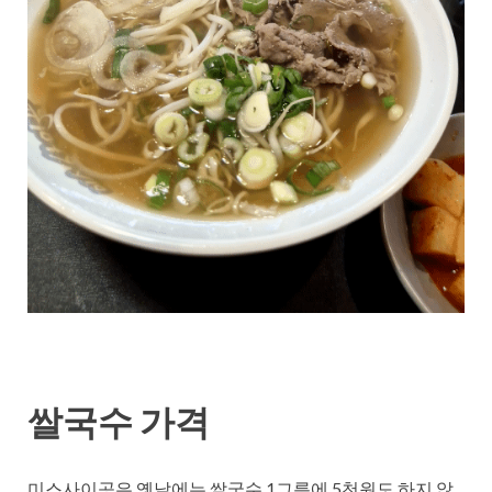
쌀국수 가격
미스사이공은 옛날에는 쌀국수 1그릇에 5천원도 하지 않