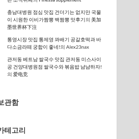
충남대병원 점심 맛집 건더기는 없지만 국물
이 시원한 이비가짬뽕 백짬뽕 맛후기
의
美加
墨世界杯下注
통영시장 맛집 통제영 꽈배기 공갈호떡과 바
다소금라떼 궁합이 좋네!
의
Alex23nax
관저동 베트남 쌀국수 맛집 관저동 미스사이
공 건양대병원점 쌀국수와 볶음밥 냠냠하자!
의
爱电竞
보관함
카테고리