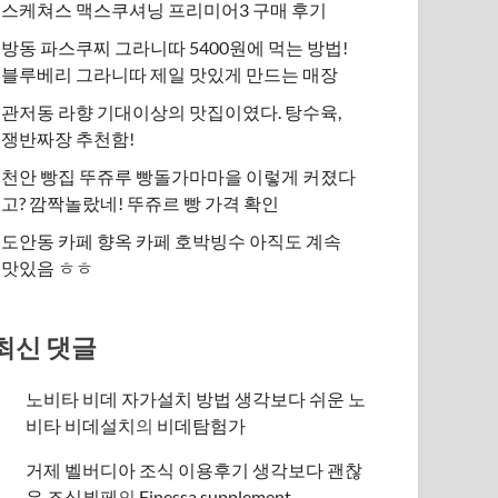
스케쳐스 맥스쿠셔닝 프리미어3 구매 후기
방동 파스쿠찌 그라니따 5400원에 먹는 방법!
블루베리 그라니따 제일 맛있게 만드는 매장
관저동 라향 기대이상의 맛집이였다. 탕수육,
쟁반짜장 추천함!
천안 빵집 뚜쥬루 빵돌가마마을 이렇게 커졌다
고? 깜짝놀랐네! 뚜쥬르 빵 가격 확인
도안동 카페 향옥 카페 호박빙수 아직도 계속
맛있음 ㅎㅎ
최신 댓글
노비타 비데 자가설치 방법 생각보다 쉬운 노
비타 비데설치
의
비데탐험가
거제 벨버디아 조식 이용후기 생각보다 괜찮
은 조식뷔페
의
​Finessa supplement