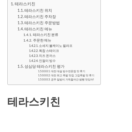
테라스키친
테라스키친 위치
테라스키친 주차장
테라스키친 주문방법
테라스키친 메뉴
테라스키친 분류
주문한 메뉴
소세지 볼케이노 필라프
폭찹 스테이크
치즈 돈까스
인절미 빙수
성심당 테라스키친 평가
대전 대설 빙수전문점 맛 후기
대전 최고 족발 맛집 그집족발 맛 후기
공주 알밤이 가득들어간 밤빵 맛있어!
테라스키친