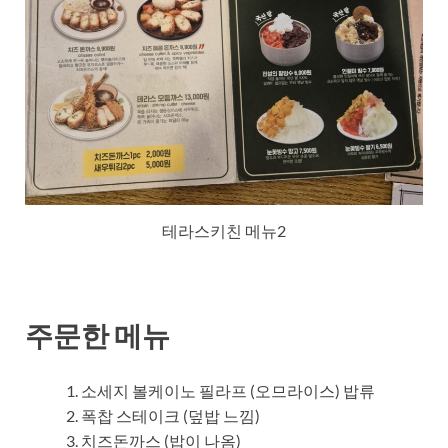
테라스키친 메뉴2
주문한 메뉴
소세지 볼케이노 필라프 (오므라이스) 밥류
폭찹 스테이크 (덮밥 느낌)
치즈돈까스 (밥이 나옴)