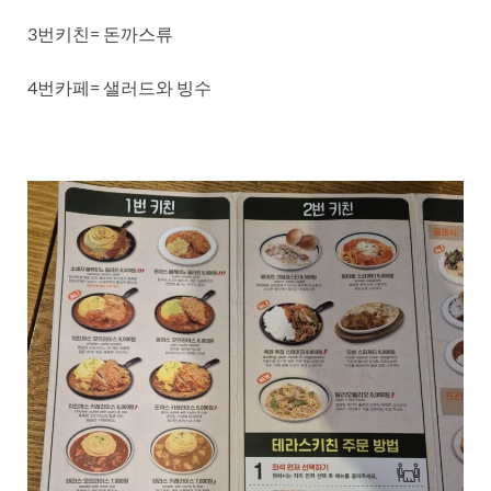
3번키친= 돈까스류
4번카페= 샐러드와 빙수