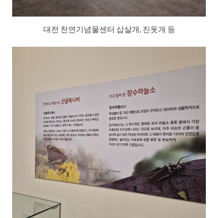
대전 천연기념물센터 삽살개, 진돗개 등