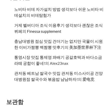
노비타 비데 자가설치 방법 생각보다 쉬운 노비타 비
데설치
의
비데탐험가
거제 벨버디아 조식 이용후기 생각보다 괜찮은 조식
뷔페
의
​Finessa supplement
충남대병원 점심 맛집 건더기는 없지만 국물이 시원
한 이비가짬뽕 백짬뽕 맛후기
의
美加墨世界杯下注
통영시장 맛집 통제영 꽈배기 공갈호떡과 바다소금
라떼 궁합이 좋네!
의
Alex23nax
관저동 베트남 쌀국수 맛집 관저동 미스사이공 건양
대병원점 쌀국수와 볶음밥 냠냠하자!
의
爱电竞
보관함