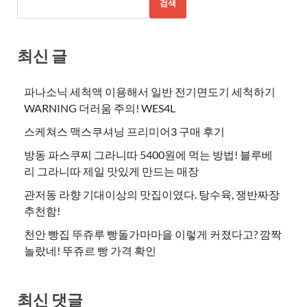
검색
최신 글
파나소닉 세척액 이용해서 일반 전기면도기 세척하기
WARNING 더러움 주의! WES4L
스케쳐스 맥스쿠셔닝 프리미어3 구매 후기
방동 파스쿠찌 그라니따 5400원에 먹는 방법! 블루베
리 그라니따 제일 맛있게 만드는 매장
관저동 라향 기대이상의 맛집이였다. 탕수육, 쟁반짜장
추천함!
천안 빵집 뚜쥬루 빵돌가마마을 이렇게 커졌다고? 깜짝
놀랐네! 뚜쥬르 빵 가격 확인
최신 댓글