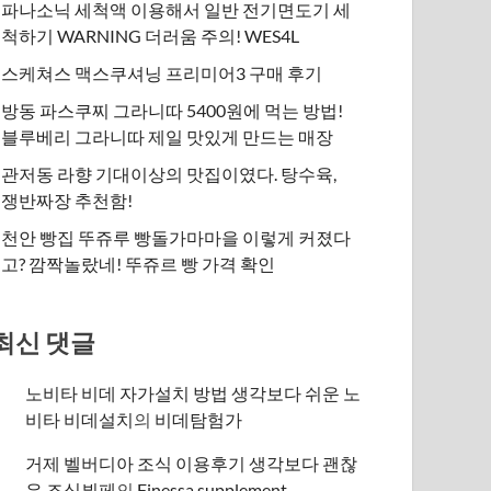
파나소닉 세척액 이용해서 일반 전기면도기 세
척하기 WARNING 더러움 주의! WES4L
스케쳐스 맥스쿠셔닝 프리미어3 구매 후기
방동 파스쿠찌 그라니따 5400원에 먹는 방법!
블루베리 그라니따 제일 맛있게 만드는 매장
관저동 라향 기대이상의 맛집이였다. 탕수육,
쟁반짜장 추천함!
천안 빵집 뚜쥬루 빵돌가마마을 이렇게 커졌다
고? 깜짝놀랐네! 뚜쥬르 빵 가격 확인
최신 댓글
노비타 비데 자가설치 방법 생각보다 쉬운 노
비타 비데설치
의
비데탐험가
거제 벨버디아 조식 이용후기 생각보다 괜찮
은 조식뷔페
의
​Finessa supplement