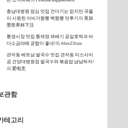
충남대병원 점심 맛집 건더기는 없지만 국물
이 시원한 이비가짬뽕 백짬뽕 맛후기
의
美加
墨世界杯下注
통영시장 맛집 통제영 꽈배기 공갈호떡과 바
다소금라떼 궁합이 좋네!
의
Alex23nax
관저동 베트남 쌀국수 맛집 관저동 미스사이
공 건양대병원점 쌀국수와 볶음밥 냠냠하자!
의
爱电竞
보관함
카테고리