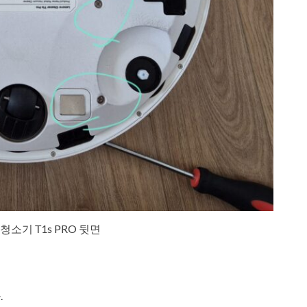
소기 T1s PRO 뒷면
.