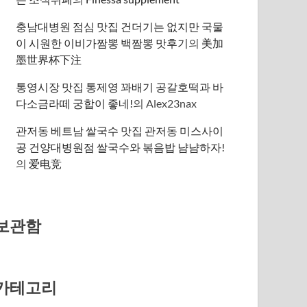
충남대병원 점심 맛집 건더기는 없지만 국물
이 시원한 이비가짬뽕 백짬뽕 맛후기
의
美加
墨世界杯下注
통영시장 맛집 통제영 꽈배기 공갈호떡과 바
다소금라떼 궁합이 좋네!
의
Alex23nax
관저동 베트남 쌀국수 맛집 관저동 미스사이
공 건양대병원점 쌀국수와 볶음밥 냠냠하자!
의
爱电竞
보관함
카테고리