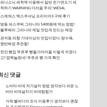
파나소닉 세척액 이용해서 일반 전기면도기 세
척하기 WARNING 더러움 주의! WES4L
스케쳐스 맥스쿠셔닝 프리미어3 구매 후기
방동 파스쿠찌 그라니따 5400원에 먹는 방법!
블루베리 그라니따 제일 맛있게 만드는 매장
관저동 라향 기대이상의 맛집이였다. 탕수육,
쟁반짜장 추천함!
천안 빵집 뚜쥬루 빵돌가마마을 이렇게 커졌다
고? 깜짝놀랐네! 뚜쥬르 빵 가격 확인
최신 댓글
노비타 비데 자가설치 방법 생각보다 쉬운 노
비타 비데설치
의
비데탐험가
거제 벨버디아 조식 이용후기 생각보다 괜찮
은 조식뷔페
의
​Finessa supplement