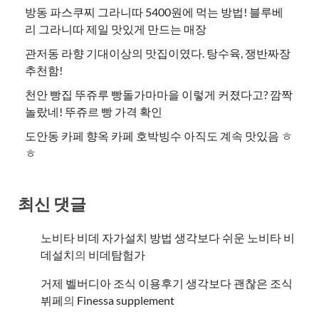
방동 파스쿠찌 그라니따 5400원에 먹는 방법! 블루베
리 그라니따 제일 맛있게 만드는 매장
관저동 라향 기대이상의 맛집이였다. 탕수육, 쟁반짜장
추천함!
천안 빵집 뚜쥬루 빵돌가마마을 이렇게 커졌다고? 깜짝
놀랐네! 뚜쥬르 빵 가격 확인
도안동 카페 향옥 카페 호박빙수 아직도 계속 맛있음 ㅎ
ㅎ
최신 댓글
노비타 비데 자가설치 방법 생각보다 쉬운 노비타 비
데설치
의
비데탐험가
거제 벨버디아 조식 이용후기 생각보다 괜찮은 조식
뷔페
의
​Finessa supplement