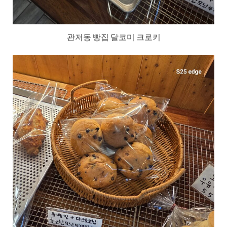
관저동 빵집 달코미 크로키