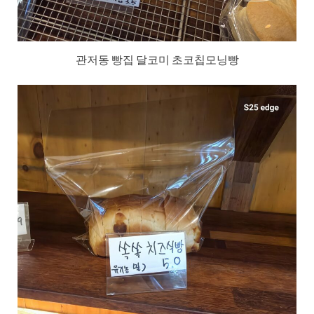
관저동 빵집 달코미 초코칩모닝빵