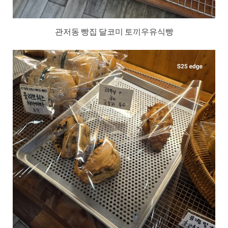
관저동 빵집 달코미 토끼우유식빵