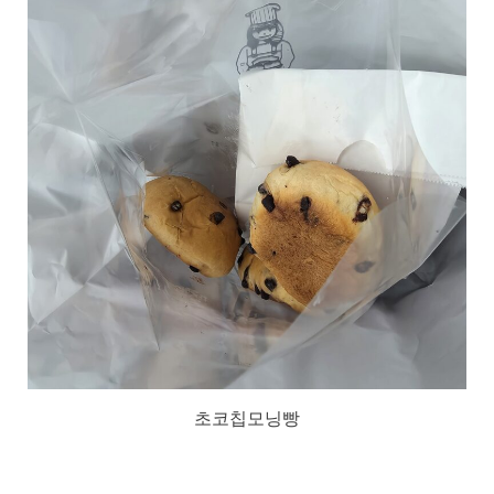
초코칩모닝빵