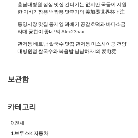
충남대병원 점심 맛집 건더기는 없지만 국물이 시원
한 이비가짬뽕 백짬뽕 맛후기
의
美加墨世界杯下注
통영시장 맛집 통제영 꽈배기 공갈호떡과 바다소금
라떼 궁합이 좋네!
의
Alex23nax
관저동 베트남 쌀국수 맛집 관저동 미스사이공 건양
대병원점 쌀국수와 볶음밥 냠냠하자!
의
爱电竞
보관함
카테고리
0.전체
1.브루스K 자동차