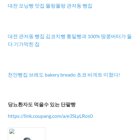
대전 모닝빵 맛집 몰랑몰랑 관저동 빵집
대전 관저동 빵집 김코치빵 통밀빵과 100% 땅콩버터가 둘
다 기가막힌 집
천안빵집 브레도 bakery breado 초코 바게트 미쳤다!
당뇨환자도 먹을수 있는 단팥빵
https://link.coupang.com/a/e3SLyLRos0