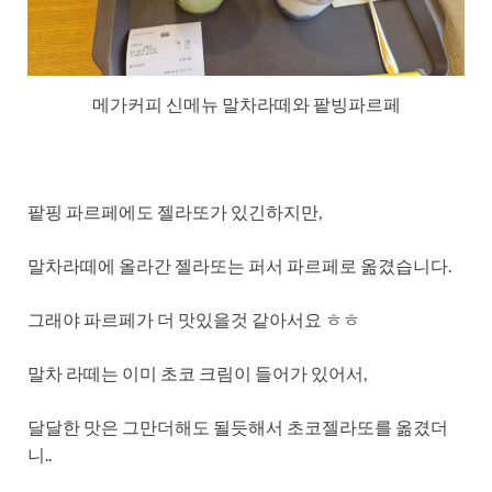
메가커피 신메뉴 말차라떼와 팥빙파르페
팥핑 파르페에도 젤라또가 있긴하지만,
말차라떼에 올라간 젤라또는 퍼서 파르페로 옮겼습니다.
그래야 파르페가 더 맛있을것 같아서요 ㅎㅎ
말차 라떼는 이미 초코 크림이 들어가 있어서,
달달한 맛은 그만더해도 될듯해서 초코젤라또를 옮겼더
니..