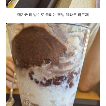
메가커피 빙수로 불리는 팥빙 젤라또 파르페