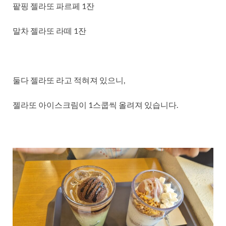
팥핑 젤라또 파르페 1잔
말차 젤라또 라떼 1잔
둘다 젤라또 라고 적혀져 있으니,
젤라또 아이스크림이 1스쿱씩 올려져 있습니다.