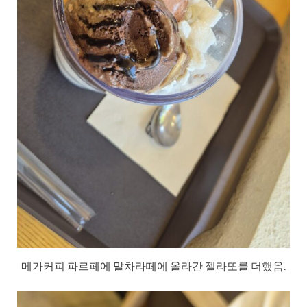
메가커피 파르페에 말차라떼에 올라간 젤라또를 더했음.