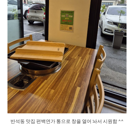
반석동 맛집 편백연가 통으로 창을 열어 놔서 시원함 ^^