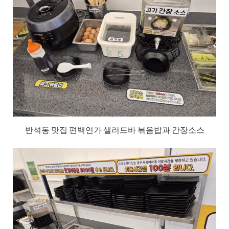
반석동 맛집 편백연가 샐러드바 볶음밥과 간장소스