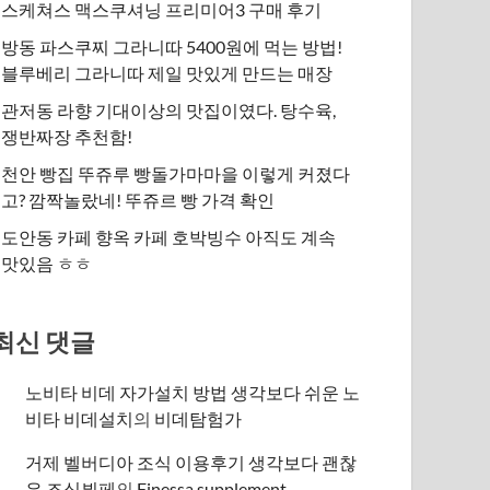
스케쳐스 맥스쿠셔닝 프리미어3 구매 후기
방동 파스쿠찌 그라니따 5400원에 먹는 방법!
블루베리 그라니따 제일 맛있게 만드는 매장
관저동 라향 기대이상의 맛집이였다. 탕수육,
쟁반짜장 추천함!
천안 빵집 뚜쥬루 빵돌가마마을 이렇게 커졌다
고? 깜짝놀랐네! 뚜쥬르 빵 가격 확인
도안동 카페 향옥 카페 호박빙수 아직도 계속
맛있음 ㅎㅎ
최신 댓글
노비타 비데 자가설치 방법 생각보다 쉬운 노
비타 비데설치
의
비데탐험가
거제 벨버디아 조식 이용후기 생각보다 괜찮
은 조식뷔페
의
​Finessa supplement