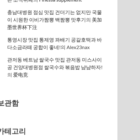
충남대병원 점심 맛집 건더기는 없지만 국물
이 시원한 이비가짬뽕 백짬뽕 맛후기
의
美加
墨世界杯下注
통영시장 맛집 통제영 꽈배기 공갈호떡과 바
다소금라떼 궁합이 좋네!
의
Alex23nax
관저동 베트남 쌀국수 맛집 관저동 미스사이
공 건양대병원점 쌀국수와 볶음밥 냠냠하자!
의
爱电竞
보관함
카테고리