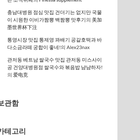
충남대병원 점심 맛집 건더기는 없지만 국물
이 시원한 이비가짬뽕 백짬뽕 맛후기
의
美加
墨世界杯下注
통영시장 맛집 통제영 꽈배기 공갈호떡과 바
다소금라떼 궁합이 좋네!
의
Alex23nax
관저동 베트남 쌀국수 맛집 관저동 미스사이
공 건양대병원점 쌀국수와 볶음밥 냠냠하자!
의
爱电竞
보관함
카테고리