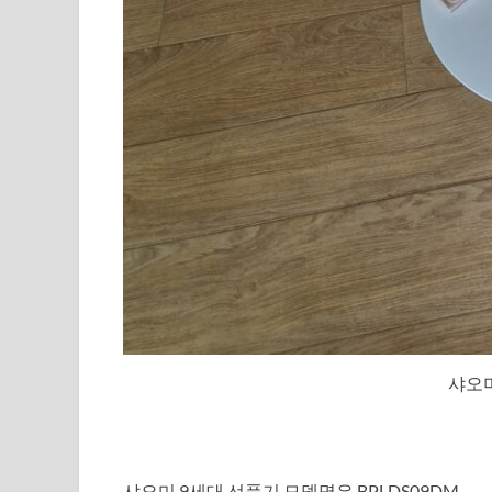
샤오미
샤오미 9세대 선풍기 모델명은 BPLDS09DM