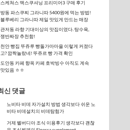
스케쳐스 맥스쿠셔닝 프리미어3 구매 후기
방동 파스쿠찌 그라니따 5400원에 먹는 방법!
블루베리 그라니따 제일 맛있게 만드는 매장
관저동 라향 기대이상의 맛집이였다. 탕수육,
쟁반짜장 추천함!
천안 빵집 뚜쥬루 빵돌가마마을 이렇게 커졌다
고? 깜짝놀랐네! 뚜쥬르 빵 가격 확인
도안동 카페 향옥 카페 호박빙수 아직도 계속
맛있음 ㅎㅎ
최신 댓글
노비타 비데 자가설치 방법 생각보다 쉬운 노
비타 비데설치
의
비데탐험가
거제 벨버디아 조식 이용후기 생각보다 괜찮
은 조식뷔페
의
​Finessa supplement