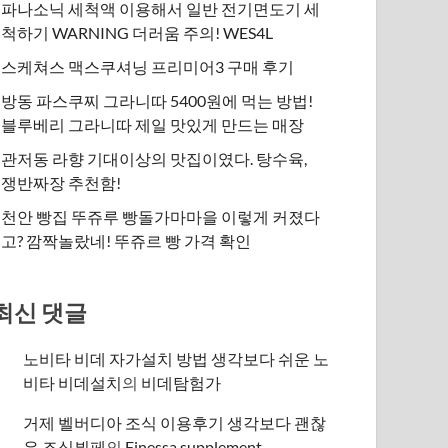
파나소닉 세척액 이용해서 일반 전기면도기 세
척하기 WARNING 더러움 주의! WES4L
스케쳐스 맥스쿠셔닝 프리미어3 구매 후기
방동 파스쿠찌 그라니따 5400원에 먹는 방법!
블루베리 그라니따 제일 맛있게 만드는 매장
관저동 라향 기대이상의 맛집이였다. 탕수육,
쟁반짜장 추천함!
천안 빵집 뚜쥬루 빵돌가마마을 이렇게 커졌다
고? 깜짝놀랐네! 뚜쥬르 빵 가격 확인
최신 댓글
노비타 비데 자가설치 방법 생각보다 쉬운 노
비타 비데설치
의
비데탐험가
거제 벨버디아 조식 이용후기 생각보다 괜찮
은 조식뷔페
의
​Finessa supplement