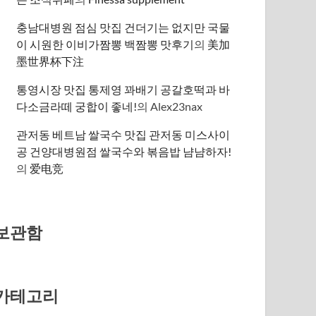
충남대병원 점심 맛집 건더기는 없지만 국물
이 시원한 이비가짬뽕 백짬뽕 맛후기
의
美加
墨世界杯下注
통영시장 맛집 통제영 꽈배기 공갈호떡과 바
다소금라떼 궁합이 좋네!
의
Alex23nax
관저동 베트남 쌀국수 맛집 관저동 미스사이
공 건양대병원점 쌀국수와 볶음밥 냠냠하자!
의
爱电竞
보관함
카테고리