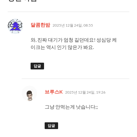
댓
달콤한밤
2025년 12월 24일, 08:55
글:
와, 진짜 대기가 엄청 길던데요! 성심당 케
이크는 역시 인기 많은가 봐요.
답글
댓
브루스K
2025년 12월 24일, 19:26
글:
그냥 안먹는게 낫습니다;;
답글