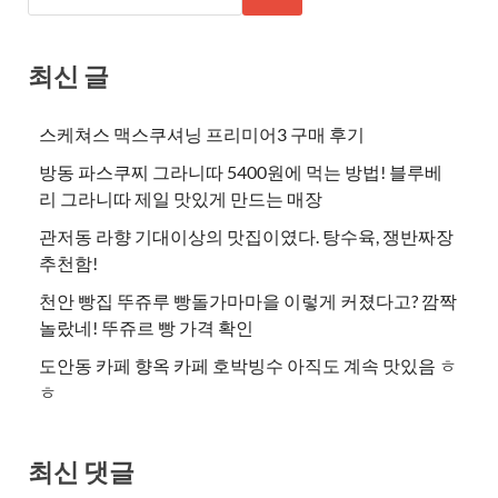
최신 글
스케쳐스 맥스쿠셔닝 프리미어3 구매 후기
방동 파스쿠찌 그라니따 5400원에 먹는 방법! 블루베
리 그라니따 제일 맛있게 만드는 매장
관저동 라향 기대이상의 맛집이였다. 탕수육, 쟁반짜장
추천함!
천안 빵집 뚜쥬루 빵돌가마마을 이렇게 커졌다고? 깜짝
놀랐네! 뚜쥬르 빵 가격 확인
도안동 카페 향옥 카페 호박빙수 아직도 계속 맛있음 ㅎ
ㅎ
최신 댓글