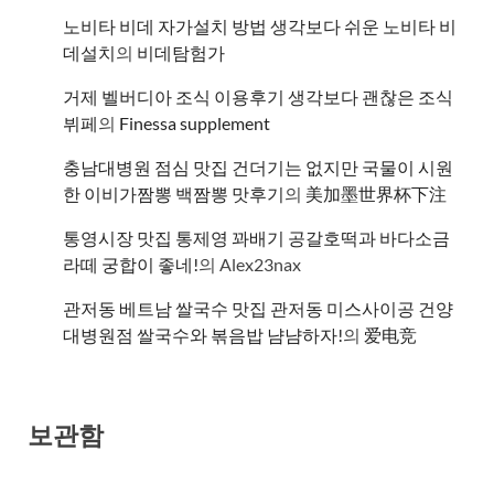
노비타 비데 자가설치 방법 생각보다 쉬운 노비타 비
데설치
의
비데탐험가
거제 벨버디아 조식 이용후기 생각보다 괜찮은 조식
뷔페
의
​Finessa supplement
충남대병원 점심 맛집 건더기는 없지만 국물이 시원
한 이비가짬뽕 백짬뽕 맛후기
의
美加墨世界杯下注
통영시장 맛집 통제영 꽈배기 공갈호떡과 바다소금
라떼 궁합이 좋네!
의
Alex23nax
관저동 베트남 쌀국수 맛집 관저동 미스사이공 건양
대병원점 쌀국수와 볶음밥 냠냠하자!
의
爱电竞
보관함