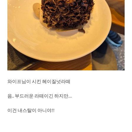
와이프님이 시킨 헤이질넛라떼
음.. 부드러운 라떼이긴 하지만…
이건 내스탈이 아니야!!