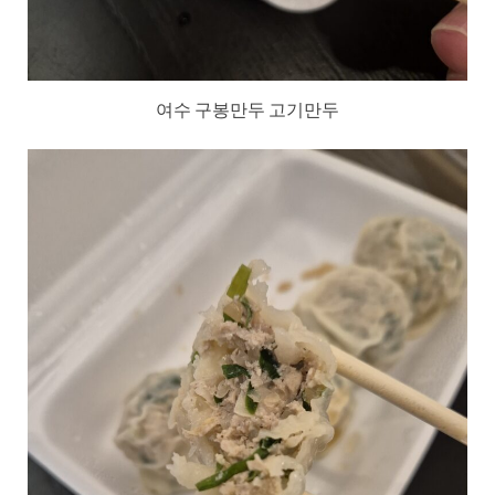
여수 구봉만두 고기만두