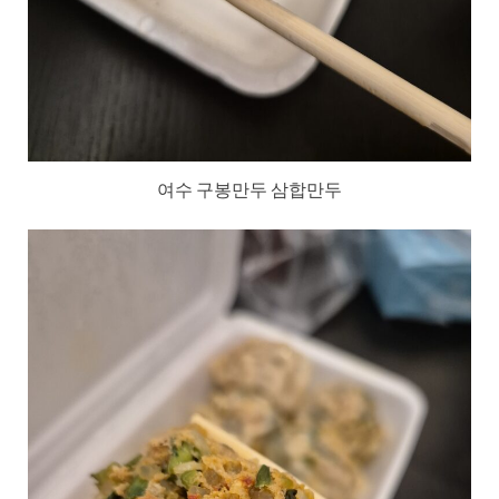
여수 구봉만두 삼합만두