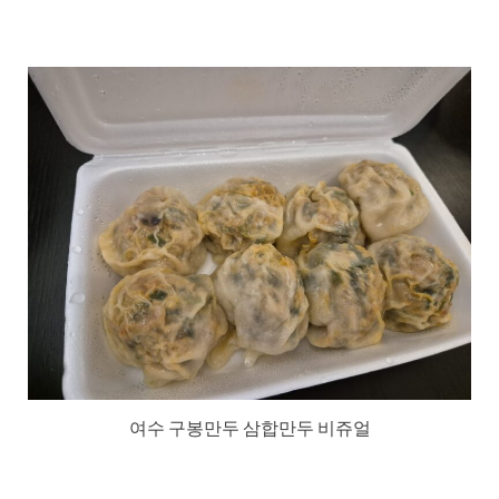
여수 구봉만두 삼합만두 비쥬얼