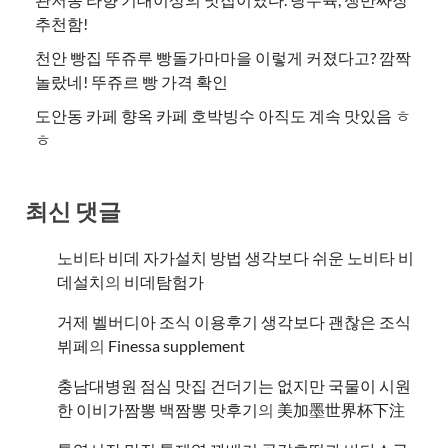
추천함!
천안 빵집 뚜쥬루 빵돌가마마을 이렇게 커졌다고? 깜짝
놀랐네! 뚜쥬르 빵 가격 확인
도안동 카페 향옥 카페 호박빙수 아직도 계속 맛있음 ㅎ
ㅎ
최신 댓글
노비타 비데 자가설치 방법 생각보다 쉬운 노비타 비
데설치
의
비데탐험가
거제 벨버디아 조식 이용후기 생각보다 괜찮은 조식
뷔페
의
​Finessa supplement
충남대병원 점심 맛집 건더기는 없지만 국물이 시원
한 이비가짬뽕 백짬뽕 맛후기
의
美加墨世界杯下注