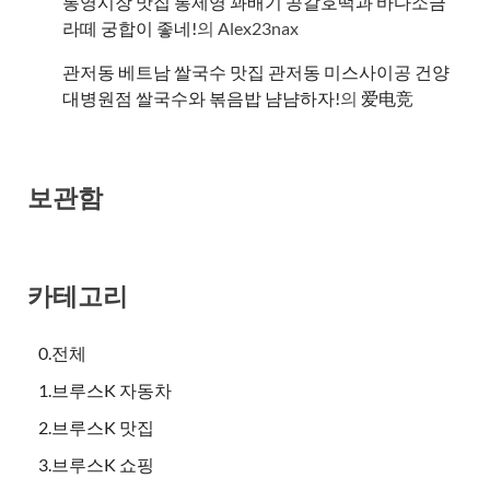
통영시장 맛집 통제영 꽈배기 공갈호떡과 바다소금
라떼 궁합이 좋네!
의
Alex23nax
관저동 베트남 쌀국수 맛집 관저동 미스사이공 건양
대병원점 쌀국수와 볶음밥 냠냠하자!
의
爱电竞
보관함
카테고리
0.전체
1.브루스K 자동차
2.브루스K 맛집
3.브루스K 쇼핑