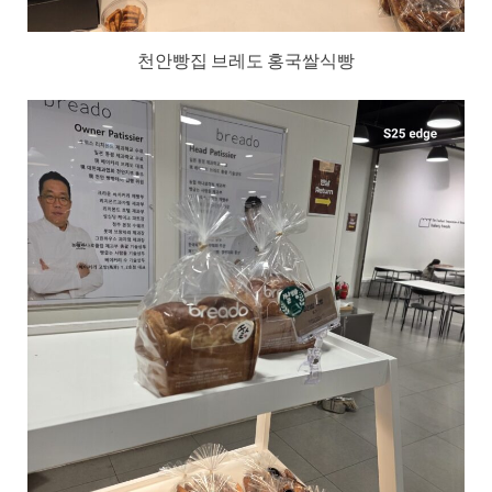
천안빵집 브레도 홍국쌀식빵