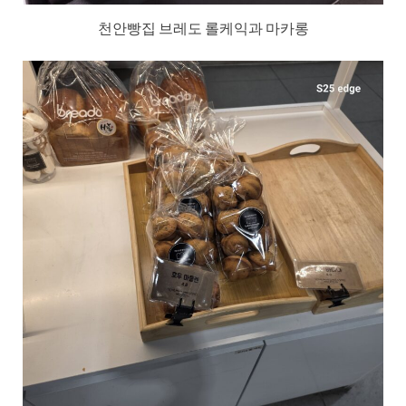
천안빵집 브레도 롤케익과 마카롱