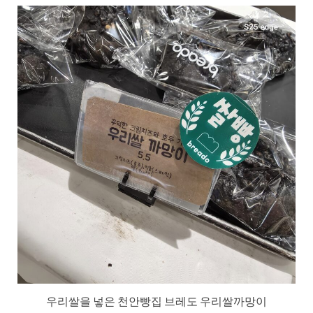
우리쌀을 넣은 천안빵집 브레도 우리쌀까망이