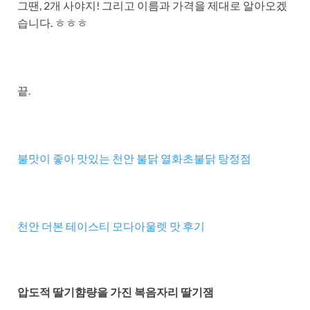
그땐, 2개 사야지! 그리고 이름과 가격을 제대로 알아오겠
습니다. ㅎㅎㅎ
끝.
불맛이 좋아 맛있는 천안 불닭 열화초불닭 탕정점
천안 더본 테이스티 모다아울렛 맛 후기
압도적 딸기햠량을 가진 복음자리 딸기잼