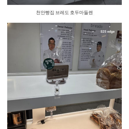
천안빵집 브레도 호두마들렌