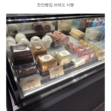
천안빵집 브레도 식빵