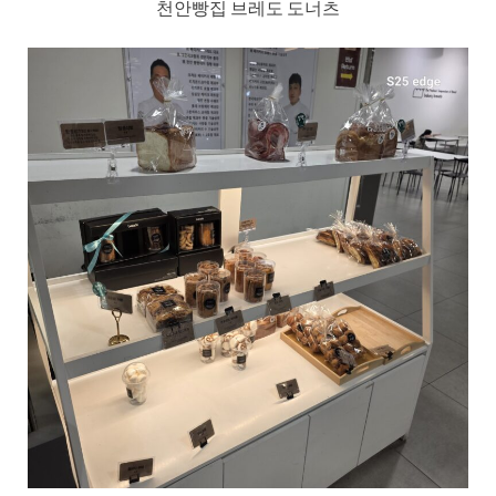
천안빵집 브레도 도너츠