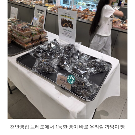
천안빵집 브레도에서 1등한 빵이 바로 우리쌀 까망이 빵