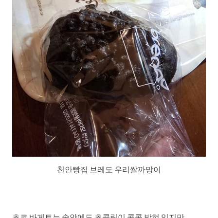
천안빵집 브레도 우리쌀까망이
초코 바게트는 속안에도 초콜릿이 콕콕 박혀 있지만,